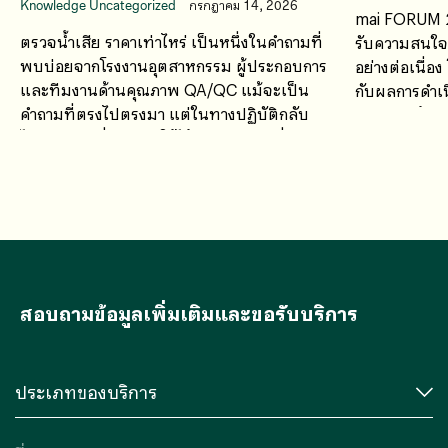
Knowledge Uncategorized
กรกฎาคม 14, 2026
mai FORUM 2
ตรวจน้ำเสีย ราคาเท่าไหร่ เป็นหนึ่งในคำถามที่
รับความสนใจจ
พบบ่อยจากโรงงานอุตสาหกรรม ผู้ประกอบการ
อย่างต่อเนื่อ
และทีมงานด้านคุณภาพ QA/QC แม้จะเป็น
กับผลการดำเน
คำถามที่ตรงไปตรงมา แต่ในทางปฏิบัติกลับ
ศักยภาพด้านก
ไม่มีคำตอบที่สามารถใช้ได้กับทุกกรณี เนื่องจาก
ค่าใช้จ่ายในการตรวจวิเคราะห์น้ำเสียขึ้นอยู่กับ
หลายปัจจัย
สอบถามข้อมูลเพิ่มเติมและขอรับบริการ