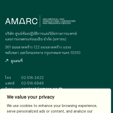
บริษัท ศูนย์ห้องปฏิบัติการและวิจัยทางการแพทย์
และการเกษตรแห่งเอเซีย จำกัด (มหาชน)
361 ซอยลาดพร้าว 122 ถนนลาดพร้าว แขวง
พลับพลา เขตวังทองหลาง กรุงเทพมหานคร 10310
ดูแผนที่
โทร
02-516-2422
แฟกซ์
02-516-6949
อีเมล
contact@amarc.co.th
We value your privacy
We use cookies to enhance your browsing experience,
serve personalized ads or content, and analyze our
© 2026
All Rights Reserved.