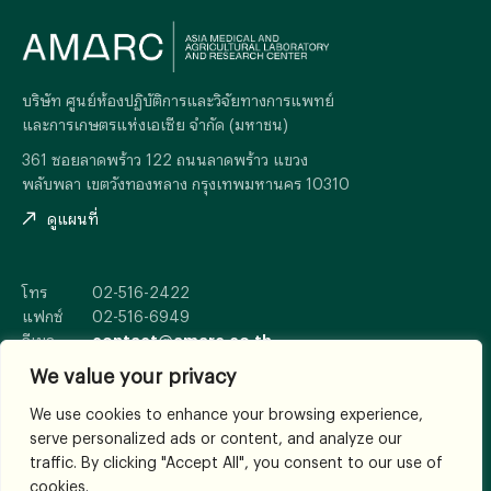
บริษัท ศูนย์ห้องปฏิบัติการและวิจัยทางการแพทย์
และการเกษตรแห่งเอเซีย จำกัด (มหาชน)
361 ซอยลาดพร้าว 122 ถนนลาดพร้าว แขวง
พลับพลา เขตวังทองหลาง กรุงเทพมหานคร 10310
ดูแผนที่
โทร
02-516-2422
แฟกซ์
02-516-6949
อีเมล
contact@amarc.co.th
We value your privacy
We use cookies to enhance your browsing experience,
serve personalized ads or content, and analyze our
© 2026
All Rights Reserved.
traffic. By clicking "Accept All", you consent to our use of
เงื่อนไขและข้อตกลง
cookies.