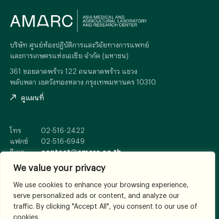
บริษัท ศูนย์ห้องปฏิบัติการและวิจัยทางการแพทย์
และการเกษตรแห่งเอเซีย จำกัด (มหาชน)
361 ซอยลาดพร้าว 122 ถนนลาดพร้าว แขวง
พลับพลา เขตวังทองหลาง กรุงเทพมหานคร 10310
ดูแผนที่
โทร
02-516-2422
แฟกซ์
02-516-6949
อีเมล
contact@amarc.co.th
We value your privacy
We use cookies to enhance your browsing experience,
serve personalized ads or content, and analyze our
© 2026
All Rights Reserved.
traffic. By clicking "Accept All", you consent to our use of
เงื่อนไขและข้อตกลง
cookies.