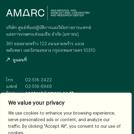
บริษัท ศูนย์ห้องปฏิบัติการและวิจัยทางการแพทย์
และการเกษตรแห่งเอเซีย จำกัด (มหาชน)
361 ซอยลาดพร้าว 122 ถนนลาดพร้าว แขวง
พลับพลา เขตวังทองหลาง กรุงเทพมหานคร 10310
ดูแผนที่
โทร
02-516-2422
แฟกซ์
02-516-6949
อีเมล
contact@amarc.co.th
We value your privacy
We use cookies to enhance your browsing experience,
serve personalized ads or content, and analyze our
© 2026
All Rights Reserved.
traffic. By clicking "Accept All", you consent to our use of
เงื่อนไขและข้อตกลง
cookies.