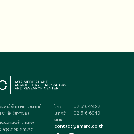
การและวิจัยทางการแพทย์
โทร
02-516-2422
 จำกัด (มหาชน)
แฟกซ์
02-516-6949
อีเมล
ถนนลาดพร้าว แขวง
contact@amarc.co.th
ง กรุงเทพมหานคร