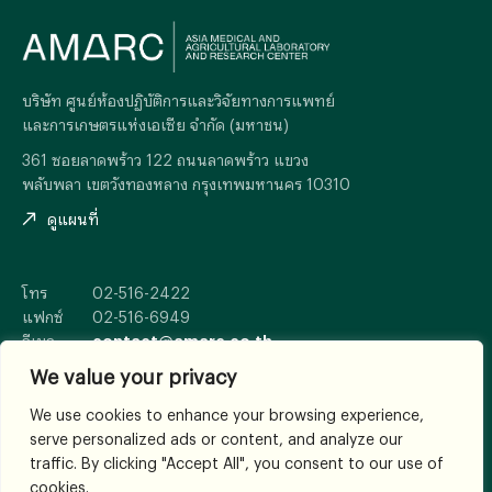
บริษัท ศูนย์ห้องปฏิบัติการและวิจัยทางการแพทย์
และการเกษตรแห่งเอเซีย จำกัด (มหาชน)
361 ซอยลาดพร้าว 122 ถนนลาดพร้าว แขวง
พลับพลา เขตวังทองหลาง กรุงเทพมหานคร 10310
ดูแผนที่
โทร
02-516-2422
แฟกซ์
02-516-6949
อีเมล
contact@amarc.co.th
We value your privacy
We use cookies to enhance your browsing experience,
serve personalized ads or content, and analyze our
© 2026
All Rights Reserved.
traffic. By clicking "Accept All", you consent to our use of
เงื่อนไขและข้อตกลง
cookies.