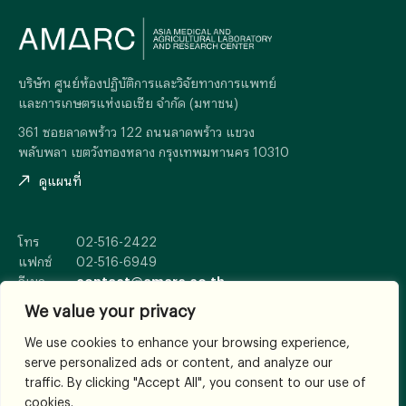
บริษัท ศูนย์ห้องปฏิบัติการและวิจัยทางการแพทย์
และการเกษตรแห่งเอเซีย จำกัด (มหาชน)
361 ซอยลาดพร้าว 122 ถนนลาดพร้าว แขวง
พลับพลา เขตวังทองหลาง กรุงเทพมหานคร 10310
ดูแผนที่
โทร
02-516-2422
แฟกซ์
02-516-6949
อีเมล
contact@amarc.co.th
We value your privacy
We use cookies to enhance your browsing experience,
serve personalized ads or content, and analyze our
© 2026
All Rights Reserved.
traffic. By clicking "Accept All", you consent to our use of
เงื่อนไขและข้อตกลง
cookies.