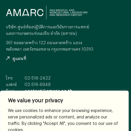
บริษัท ศูนย์ห้องปฏิบัติการและวิจัยทางการแพทย์
และการเกษตรแห่งเอเซีย จำกัด (มหาชน)
361 ซอยลาดพร้าว 122 ถนนลาดพร้าว แขวง
พลับพลา เขตวังทองหลาง กรุงเทพมหานคร 10310
ดูแผนที่
โทร
02-516-2422
แฟกซ์
02-516-6949
อีเมล
contact@amarc.co.th
We value your privacy
We use cookies to enhance your browsing experience,
serve personalized ads or content, and analyze our
© 2026
All Rights Reserved.
traffic. By clicking "Accept All", you consent to our use of
เงื่อนไขและข้อตกลง
cookies.