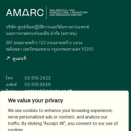
บริษัท ศูนย์ห้องปฏิบัติการและวิจัยทางการแพทย์
และการเกษตรแห่งเอเซีย จำกัด (มหาชน)
361 ซอยลาดพร้าว 122 ถนนลาดพร้าว แขวง
พลับพลา เขตวังทองหลาง กรุงเทพมหานคร 10310
ดูแผนที่
โทร
02-516-2422
แฟกซ์
02-516-6949
อีเมล
contact@amarc.co.th
We value your privacy
We use cookies to enhance your browsing experience,
serve personalized ads or content, and analyze our
© 2026
All Rights Reserved.
traffic. By clicking "Accept All", you consent to our use of
เงื่อนไขและข้อตกลง
cookies.