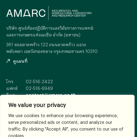
บริษัท ศูนย์ห้องปฏิบัติการและวิจัยทางการแพทย์
และการเกษตรแห่งเอเซีย จำกัด (มหาชน)
361 ซอยลาดพร้าว 122 ถนนลาดพร้าว แขวง
พลับพลา เขตวังทองหลาง กรุงเทพมหานคร 10310
ดูแผนที่
โทร
02-516-2422
แฟกซ์
02-516-6949
อีเมล
contact@amarc.co.th
We value your privacy
We use cookies to enhance your browsing experience,
serve personalized ads or content, and analyze our
© 2026
All Rights Reserved.
traffic. By clicking "Accept All", you consent to our use of
เงื่อนไขและข้อตกลง
cookies.