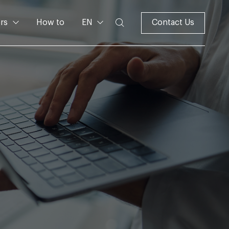
rs
How to
EN
Contact Us