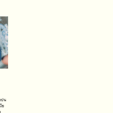
ือปน
มัย
ม