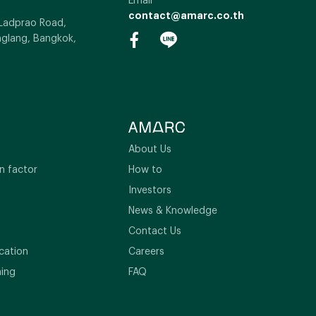
contact@amarc.co.th
 Ladprao Road,
glang, Bangkok,
About Us
n factor
How to
Investors
News & Knowledge
Contact Us
cation
Careers
ning
FAQ