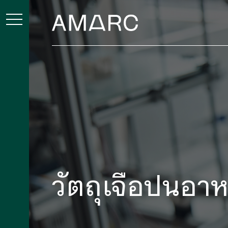
วัตถุเจือปนอา