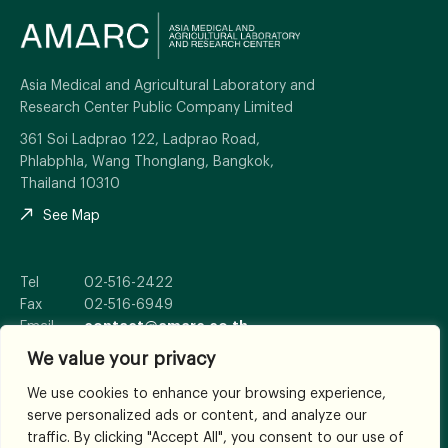
Asia Medical and Agricultural Laboratory and
Research Center Public Company Limited
361 Soi Ladprao 122, Ladprao Road,
Phlabphla, Wang Thonglang, Bangkok,
Thailand 10310
See Map
Tel
02-516-2422
Fax
02-516-6949
Email
contact@amarc.co.th
We value your privacy
We use cookies to enhance your browsing experience,
serve personalized ads or content, and analyze our
© 2026
All Rights Reserved.
traffic. By clicking "Accept All", you consent to our use of
Terms and Conditions