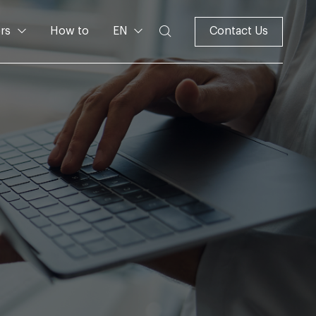
rs
How to
EN
Contact Us