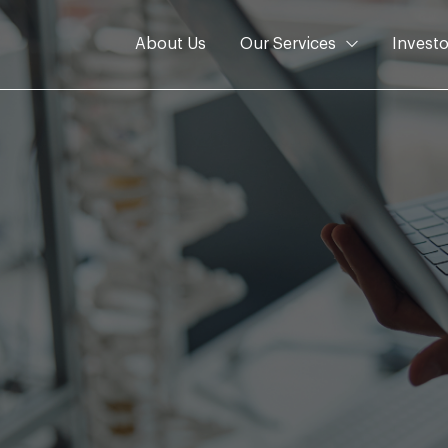
About Us
Our Services
Investo