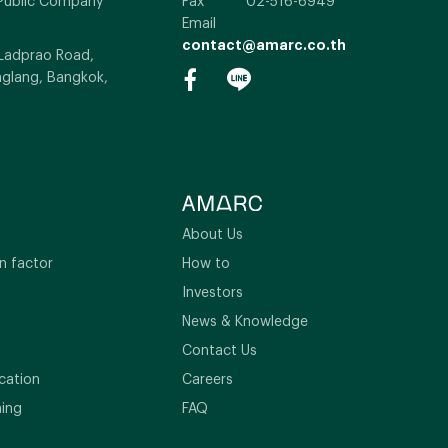
Public Company
Fax
02-516-6949
Email
contact@amarc.co.th
 Ladprao Road,
glang, Bangkok,
About Us
n factor
How to
Investors
News & Knowledge
Contact Us
cation
Careers
ning
FAQ