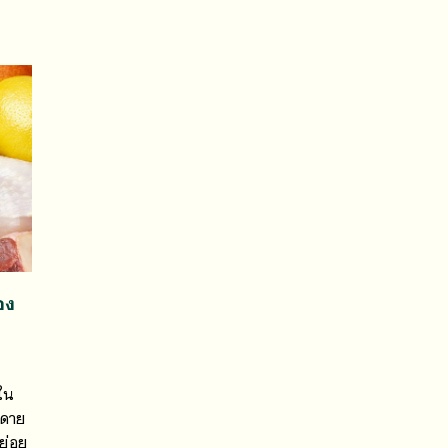
อง
่ใน
ยดาย
ย่อย