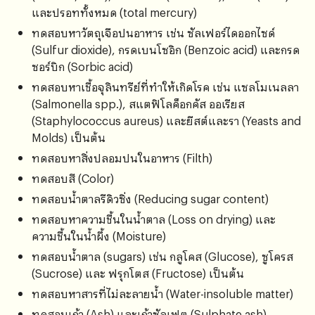
และปรอททั้งหมด (total mercury)
ทดสอบหาวัตถุเจือปนอาหาร เช่น ซัลเฟอร์ไดออกไซด์
(Sulfur dioxide), กรดเบนโซอิก (Benzoic acid) และกรด
ซอร์บิก (Sorbic acid)
ทดสอบหาเชื้อจุลินทรีย์ที่ทำให้เกิดโรค เช่น แซลโมเนลลา
(Salmonella spp.), สแตฟิโลค็อกคัส ออเรียส
(Staphylococcus aureus) และยีสต์และรา (Yeasts and
Molds) เป็นต้น
ทดสอบหาสิ่งปลอมปนในอาหาร (Filth)
ทดสอบสี (Color)
ทดสอบน้ำตาลรีดิวซิ่ง (Reducing sugar content)
ทดสอบหาความชื้นในน้ำตาล (Loss on drying) และ
ความชื้นในน้ำผึ้ง (Moisture)
ทดสอบน้ำตาล (sugars) เช่น กลูโคส (Glucose), ซูโครส
(Sucrose) และ ฟรุกโตส (Fructose) เป็นต้น
ทดสอบหาสารที่ไม่ละลายน้ำ (Water-insoluble matter)
ทดสอบเถ้า (Ash) และเถ้าซัลเฟต (Sulphate ash)