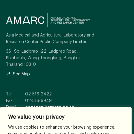
Asia Medical and Agricultural Laboratory and
Research Center Public Company Limited
361 Soi Ladprao 122, Ladprao Road,
Phlabphla, Wang Thonglang, Bangkok,
Thailand 10310
See Map
Tel
02-516-2422
Fax
02-516-6949
Email
contact@amarc.co.th
We value your privacy
We use cookies to enhance your browsing experience,
serve personalized ads or content, and analyze our