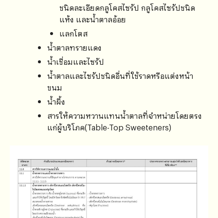
ชนิดละเอียดกลูโคสไซรัป กลูโคสไซรัปชนิด
แห้ง และน้ำตาลอ้อย
แลกโตส
น้ำตาลทรายแดง
น้ำเชื่อมและไซรัป
น้ำตาลและไซรัปชนิดอื่นที่ใช้ราดหรือแต่งหน้า
ขนม
น้ำผึ้ง
สารให้ความหวานแทนน้ำตาลที่จำหน่ายโดยตรง
แก่ผู้บริโภค(Table-Top Sweeteners)