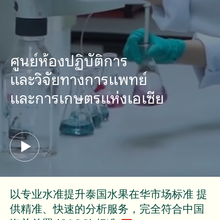
ศูนย์ห้องปฏิบัติการ
และวิจัยทางการแพทย์
และการเกษตรแห่งเอเซีย
以专业水准提升泰国水果在华市场标准 提
供精准、快速的分析服务，完全符合中国