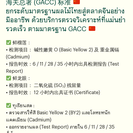
海关总署 (GACC) 标准
ยกระดับมาตรฐานผลไม้ไทยสู่ตลาดจีนอย่าง
มืออาชีพ ด้วยบริการตรวจวิเคราะห์ที่แม่นยำ
รวดเร็ว ตามมาตรฐาน GACC
鲜榴莲：
• 检测项目： 碱性嫩黄 O (Basic Yellow 2) 及 重金属镉
(Cadmium)
• 报告时效：6 / 11 / 28 / 35 小时内出具检测报告 (Test
Report)
鲜龙眼：
• 检测项目： 二氧化硫 (SO₂) 残留量
• 报告时效： 12 小时内出具证书 (Certificate)
ทุเรียนสด :
• ตรวจสารให้สี Basic Yellow 2 (BY2) และโลหะหนัก
แคดเมียม (Cadmium)
• ออกรายงานผล (Test Report) ภายใน 6 / 11 / 28 / 35