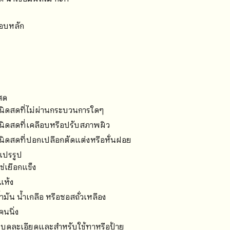
กอบหลัก
สด
ชนิดสดที่ไม่ผ่านกระบวนการใดๆ
นิดสดที่เคลือบหรือปรับสภาพผิว
นิดสดที่ปอกเปลือกตัดแต่งหรือหั่นฝอย
แปรรูป
่เยือกแข็ง
แห้ง
ำมัน น้ำเกลือ หรือซอสถั่วเหลือง
คนนิ่ง
ี่บดละเอียดและสำหรับใช้ทาหรือป้าย