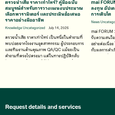
ตรวจน้ำเสีย ราคาเท่าไหร่? คู่มือฉบับ
mai FORU
สมบูรณ์สำหรับการวางแผนงบประมาณ
ลงทุน อัปเ
เลือกพารามิเตอร์ และประเมินข้อเสนอ
การเติบโต
ราคาอย่างมืออาชีพ
News Uncatego
Knowledge Uncategorized
July 14, 2026
mai FORUM 2
ตรวจน้ำเสีย ราคาเท่าไหร่ เป็นหนึ่งในคำถามที่
รับความสนใจจ
พบบ่อยจากโรงงานอุตสาหกรรม ผู้ประกอบการ
อย่างต่อเนื่อ
และทีมงานด้านคุณภาพ QA/QC แม้จะเป็น
กับผลการดำเน
คำถามที่ตรงไปตรงมา แต่ในทางปฏิบัติกลับ
ศักยภาพด้านก
ไม่มีคำตอบที่สามารถใช้ได้กับทุกกรณี เนื่องจาก
ค่าใช้จ่ายในการตรวจวิเคราะห์น้ำเสียขึ้นอยู่กับ
หลายปัจจัย
Request details and services