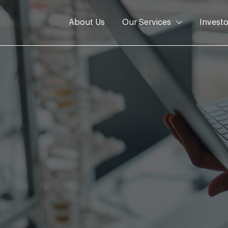
About Us
Our Services
Investo