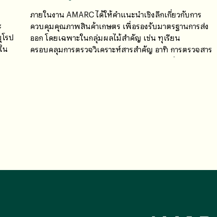
ภายในงาน AMARC ได้ให้คำแนะนำเชิงลึกเกี่ยวกับการ
ะ
ควบคุมคุณภาพสินค้าเกษตร เพื่อรองรับมาตรฐานการส่ง
ุโรป
ออก โดยเฉพาะในกลุ่มผลไม้สำคัญ เช่น ทุเรียน
ชใน
ครอบคลุมการตรวจวิเคราะห์สารสำคัญ อาทิ การตรวจสาร
Basic Yellow 2 (BY2), Cadmium (Cd), สารป้องกัน
กำจัดศัตรูพืช (Pesticide 4 Groups)