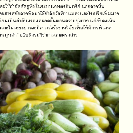
้กำจัดศัตรูพืชในระบบเกษตรอินทรีย์ นอกจากนั้น
และสารสกัดจากพืชมาใช้กำจัดวัชพืช แมลงและโรคพืชเพิ่มมาก
ียนเป็นลำดับแรกและลดขั้นตอนความยุ่งยาก แต่ยังคงเน้น
 และในระยะยาวจะมีการเร่งรัดงานวิจัยเพื่อให้มีการพัฒนา
้นทุนต่ำ” อธิบดีกรมวิชาการเกษตรกล่าว