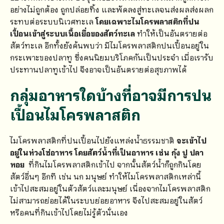
อย่างไม่ถูกต้อง ถูกปล่อยทิ้ง และพัดลงสู่ทะเลจนส่งผลส่งผลก
ระทบต่อระบบนิเวศทะเล
โดยเฉพาะไมโครพลาสติกที่ปน
เปื้อนเข้าสู่ระบบเนื้อเยื่อของสัตว์ทะเล
ทำให้เป็นอันตรายต่อ
สัตว์ทะเล อีกทั้งยังค้นพบว่า มีไมโครพลาสติกปนเปื้อนอยู่ใน
กระเพาะของปลาทู ซึ่งคนนิยมบริโภคกันเป็นประจำ เมื่อเรารับ
ประทานปลาทูเข้าไป จึงอาจเป็นอันตรายต่อสุขภาพได้
กลุ่มอาหารใดบ้างที่อาจมีการปน
เปื้อนไมโครพลาสติก
ไมโครพลาสติกที่ปนเปื้อนไปยังแหล่งน้ำธรรมชาติ
จะเข้าไป
อยู่ในห่วงโซ่อาหาร โดยสัตว์น้ำที่เป็นอาหาร เช่น กุ้ง ปู ปลา
หอย
ที่กินไมโครพลาสติกเข้าไป จากนั้นสัตว์น้ำก็ถูกกินโดย
สัตว์อื่นๆ อีกที เช่น นก มนุษย์ ทำให้ไมโครพลาสติกเหล่านี้
เข้าไปสะสมอยู่ในตัวสัตว์และมนุษย์ เนื่องจากไมโครพลาสติก
ไม่สามารถย่อยได้ในระบบย่อยอาหาร จึงไปสะสมอยู่ในสัตว์
หรือคนที่กินเข้าไปโดยไม่รู้ตัวนั่นเอง