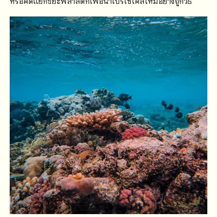
หรือคัดแยกขยะพลาสติกเพื่อนำไปรีไซเคิลใหม่อย่างถูกวิธี