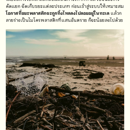
คัดแยก จัดเก็บขยะแต่ละประเภท ก่อนเข้าสู่ระบบให้เหมาะสม
โอกาสที่ขยะพลาสติกจะถูกทิ้งไหลลงไปลอยอยู่ในทะเล
แล้วก
ลายร่างเป็นไมโครพลาสติกที่แสนอันตราย ก็จะน้อยลงไปด้วย