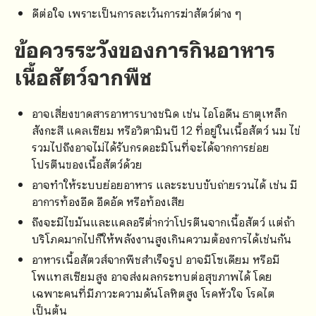
ดีต่อใจ เพราะเป็นการละเว้นการฆ่าสัตว์ต่าง ๆ
ข้อควรระวังของการกินอาหาร
เนื้อสัตว์จากพืช
อาจเสี่ยงขาดสารอาหารบางชนิด เช่น ไอโอดีน ธาตุเหล็ก
สังกะสี แคลเซียม หรือวิตามินบี 12 ที่อยู่ในเนื้อสัตว์ นม ไข่
รวมไปถึงอาจไม่ได้รับกรดอะมิโนที่จะได้จากการย่อย
โปรตีนของเนื้อสัตว์ด้วย
อาจทำให้ระบบย่อยอาหาร และระบบขับถ่ายรวนได้ เช่น มี
อาการท้องอืด อึดอัด หรือท้องเสีย
ถึงจะมีไขมันและแคลอรีต่ำกว่าโปรตีนจากเนื้อสัตว์ แต่ถ้า
บริโภคมากไปก็ให้พลังงานสูงเกินความต้องการได้เช่นกัน
อาหารเนื้อสัตวส์จากพืชสำเร็จรูป อาจมีโซเดียม หรือมี
โพแทสเซียมสูง อาจส่งผลกระทบต่อสุขภาพได้ โดย
เฉพาะคนที่มีภาวะความดันโลหิตสูง โรคหัวใจ โรคไต
เป็นต้น