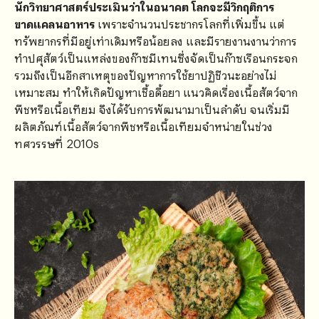
นักวิทยาศาสตร์ประเมินว่าในอนาคต โลกจะมีวิกฤติการ
ขาดแคลนอาหาร
เพราะจำนวนประชากรโลกที่เพิ่มขึ้น แต่
ทรัพยากรที่มีอยู่เท่าเดิมหรือน้อยลง และมีรายงานงานว่าการ
ทำปศุสัตว์เป็นแหล่งของก๊าซมีเทนซึ่งจัดเป็นก๊าซเรือนกระจก
รวมถึงเป็นอีกสาเหตุของปัญหาการใช้ยาปฏิชีวนะอย่างไม่
เหมาะสม ทำให้เกิดปัญหาเชื้อดื้อยา แนวคิดเรื่องเนื้อสัตว์จาก
พืชหรือเนื้อเทียม จึงได้รับการพัฒนามาเป็นลำดับ จนเริ่มมี
ผลิตภัณฑ์เนื้อสัตว์จากพืชหรือเนื้อเทียมจำหน่ายในช่วง
ทศวรรษที่ 2010s