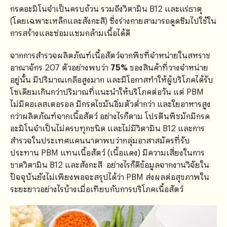
กรดอะมิโนจำเป็นครบถ้วน รวมถึงวิตามิน B12 และแร่ธาตุ
(โดยเฉพาะเหล็กและสังกะสี) ซึ่งร่างกายสามารถดูดซึมไปใช้ใน
การสร้างและซ่อมแซมกล้ามเนื้อได้ดี
จากการสำรวจผลิตภัณฑ์เนื้อสัตว์จากพืชที่จำหน่ายในสหราช
อาณาจักร 207 ตัวอย่างพบว่า
75%
ของสินค้าที่วางจำหน่าย
อยู่นั้น มีปริมาณเกลือสูงมาก และมีโอกาสทำให้ผู้บริโภคได้รับ
โซเดียมเกินกว่าปริมาณที่แนะนำให้บริโภคต่อวัน แต่ PBM
ไม่มีคอเลสเตอรอล มีกรดไขมันอิ่มตัวต่ำกว่า และใยอาหารสูง
กว่าผลิตภัณฑ์จากเนื้อสัตว์ อย่างไรก็ตาม โปรตีนพืชมักมีกรด
อะมิโนจำเป็นไม่ครบทุกชนิด และไม่มีวิตามิน B12 และการ
สำรวจในประเทศแคนนาดาพบว่ากลุ่มอาสาสมัครที่รับ
ประทาน PBM แทนเนื้อสัตว์ (เนื้อแดง) มีความเสี่ยงในการ
ขาดวิตามิน B12 และสังกะสี อย่างไรก็ดีข้อมูลจากงานวิจัยใน
ปัจจุบันยังไม่เพียงพอจะสรุปได้ว่า PBM ส่งผลต่อสุขภาพใน
ระยะยาวอย่างไรบ้างเมื่อเทียบกับการบริโภคเนื้อสัตว์