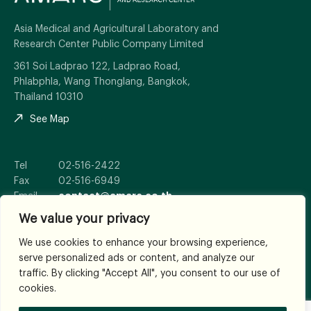
Asia Medical and Agricultural Laboratory and
Research Center Public Company Limited
361 Soi Ladprao 122, Ladprao Road,
Phlabphla, Wang Thonglang, Bangkok,
Thailand 10310
See Map
Tel
02-516-2422
Fax
02-516-6949
Email
contact@amarc.co.th
We value your privacy
We use cookies to enhance your browsing experience,
serve personalized ads or content, and analyze our
© 2026
All Rights Reserved.
traffic. By clicking "Accept All", you consent to our use of
Terms and Conditions
cookies.
WHERE TRUST ESTABLISHES