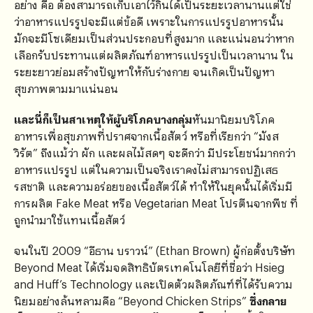
อย่าง คือ ต้องสามารถเก็บเอาไว้กินได้เป็นระยะเวลานานแต่ใช่
ว่าอาหารแปรรูปจะมีแต่ข้อดี เพราะในการแปรรูปอาหารนั้น
มักจะมีโซเดียมเป็นส่วนประกอบที่สูงมาก และแน่นอนว่าหาก
เลือกรับประทานแต่ผลิตภัณฑ์อาหารแปรรูปเป็นเวลานาน ใน
ระยะยาวย่อมสร้างปัญหาให้กับร่างกาย จนเกิดเป็นปัญหา
สุขภาพตามมาแน่นอน
และนี่ก็เป็นสาเหตุให้ผู้บริโภคบางกลุ่ม
หันมานิยมบริโภค
อาหารเพื่อสุขภาพที่ปราศจากเนื้อสัตว์ หรือที่เรียกว่า “มังส
วิรัต” ถึงแม้ว่า ผัก และผลไม้สดๆ จะดีกว่า มีประโยชน์มากกว่า
อาหารแปรรูป แต่ในความเป็นจริงเราคงไม่สามารถปฏิเสธ
รสชาติ และความอร่อยของเนื้อสัตว์ได้ ทำให้ในยุคนั้นได้เริ่มมี
การผลิต Fake Meat หรือ Vegetarian Meat โปรตีนจากพืช ที่
ถูกนำมาใช้แทนเนื้อสัตว์
จนในปี 2009 “อีธาน บราวน์” (Ethan Brown) ผู้ก่อตั้งบริษัท
Beyond Meat ได้เริ่มจดสิทธิบัตรเทคโนโลยีที่ชื่อว่า Hsieg
and Huff’s Technology และเปิดตัวผลิตภัณฑ์ที่ได้รับความ
นิยมอย่างล้นหลามคือ “Beyond Chicken Strips”
ซึ่งกลาย