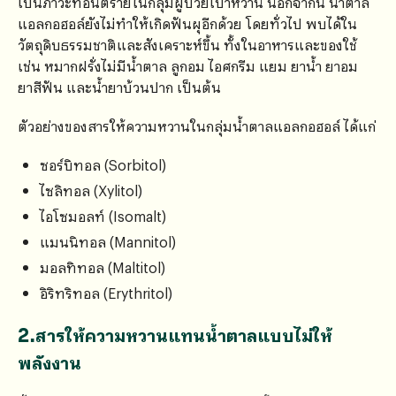
เป็นภาวะที่อันตรายในกลุ่มผู้ป่วยเบาหวาน นอกจากนี้ น้ำตาล
แอลกอฮอล์ยังไม่ทำให้เกิดฟันผุอีกด้วย โดยทั่วไป พบได้ใน
วัตถุดิบธรรมชาติและสังเคราะห์ขึ้น ทั้งในอาหารและของใช้
เช่น หมากฝรั่งไม่มีน้ำตาล ลูกอม ไอศกรีม แยม ยาน้ำ ยาอม
ยาสีฟัน และน้ำยาบ้วนปาก เป็นต้น
ตัวอย่างของสารให้ความหวานในกลุ่มน้ำตาลแอลกอฮอล์ ได้แก่
ซอร์บิทอล (Sorbitol)
ไซลิทอล (Xylitol)
ไอโซมอลท์ (Isomalt)
แมนนิทอล (Mannitol)
มอลทิทอล (Maltitol)
อิริทริทอล (Erythritol)
2.สารให้ความหวานแทนน้ำตาลแบบไม่ให้
พลังงาน