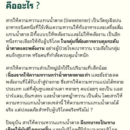
คืออะไร ?
สารให้ความหวานแทนน้ำตาล (Sweetener) เป็นวัตถุเจือปน
อาหารชนิดหนึ่งที่ใช้เพิ่มความหวานให้กับอาหารและเครื่องดื่ม
แทนน้ำตาล มีทั้งแบบให้พลังงานและไม่ให้พลังงาน เป็นอีก
หนึ่งทางเลือกให้กับผู้บริโภค
ในกลุ่มที่ต้องการควบคุมระดับ
น้ำตาลและพลังงาน
อย่างผู้ป่วยโรคเบาหวาน รวมถึงในกลุ่ม
คนรักสุขภาพ หรือคนที่กำลังควบคุมน้ำหนัก
สารให้ความหวานส่วนใหญ่มักใช้ในปริมาณที่เล็กน้อย
เ
นื่องจากให้ความหวานกว่าน้ำตาลหลายเท่า
และยังช่วยลด
พลังงานที่ได้รับเข้าสู่ร่างกาย ซึ่งสารให้ความหวานแบ่งได้หลาย
ประเภท แต่ที่คุ้นหูและผ่านตา หลายๆ คนบ่อยๆ จะเป็น แอส
ปาร์แตม,ขัณฑสกร และน้ำตาลหญ้าหวาน เป็นต้น โดยสารให้
ความหวานแทนน้ำตาลเหล่านี้ ให้ความหวานแทนน้ำตาลได้
จริง แต่ปลอดภัยสำหรับผู้บริโภคจริงหรือไม่ ?
ปัจจุบัน สารให้ความหวานแทนน้ำตาล
มีบทบาทเป็นทาง
เลือกให้ผู้บริโภคมากขึ้น
และผู้บริโภคก็มีจำนวนการบริโภค