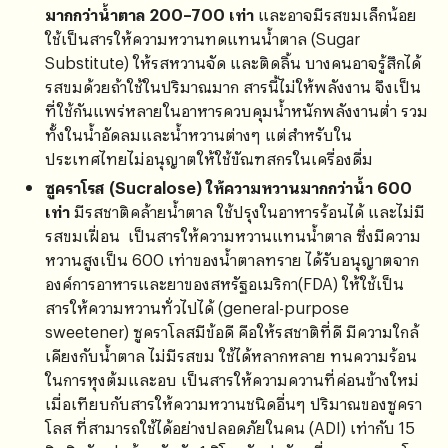
มากกว่าน้ำตาล 200–700 เท่า
และอาจมีรสขมเล็กน้อย
ใช้เป็นสารให้ความหวานทดแทนน้ำตาล (Sugar
Substitute) ให้รสหวานจัด และติดลิ้น บางคนอาจรู้สึกได้
รสขมด้วยถ้าใช้ในปริมาณมาก สารนี้ไม่ให้พลังงาน จึงเป็น
ที่ใช้กันแพร่หลายในอาหารควบคุมน้ำหนักพลังงานต่ำ รวม
ทั้งในน้ำอัดลมและน้ำหวานต่างๆ แต่สำหรับใน
ประเทศไทยไม่อนุญาตให้ใช้ขัณฑสกรในเครื่องดื่ม
ซูคราโรส (Sucralose) ให้ความหวานมากกว่าน้ำ 600
เท่า
มีรสชาติคล้ายน้ำตาล ใช้ปรุงในอาหารร้อนได้ และไม่มี
รสขมเฝื่อน เป็นสารให้ความหวานแทนน้ำตาล ซึ่งมีความ
หวานสูงเป็น 600 เท่าของน้ำตาลทราย ได้รับอนุญาตจาก
องค์การอาหารและยาของสหรัฐอเมริกา(FDA) ให้ใช้เป็น
สารให้ความหวานทั่วไปได้ (general-purpose
sweetener) ซูคราโลสมีข้อดี คือให้รสชาติที่ดี มีความใกล้
เคียงกับน้ำตาล ไม่มีรสขม ใช้ได้หลากหลาย ทนความร้อน
ในการหุงต้มและอบ เป็นสารให้ความควานที่ค่อนข้างใหม่
เมื่อเทียบกับสารให้ความหวานชนิดอื่นๆ ปริมาณของซูครา
โลส ที่สามารถใช้ได้อย่างปลอดภัยในคน (ADI) เท่ากับ 15