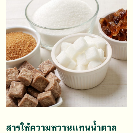
สารให้ความหวานแทนน้ำตาล