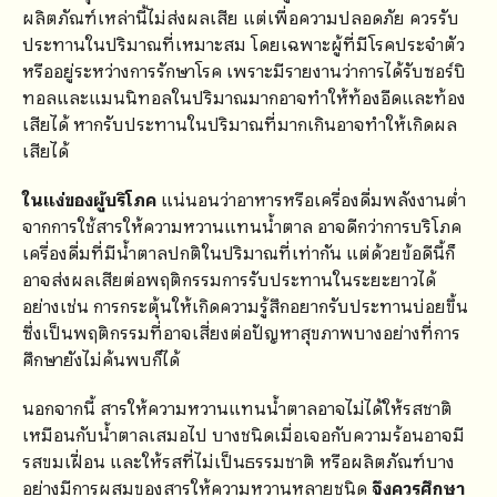
ผลิตภัณฑ์เหล่านี้ไม่ส่งผลเสีย แต่เพื่อความปลอดภัย ควรรับ
ประทานในปริมาณที่เหมาะสม โดยเฉพาะผู้ที่มีโรคประจำตัว
หรืออยู่ระหว่างการรักษาโรค เพราะมีรายงานว่าการได้รับซอร์บิ
ทอลและแมนนิทอลในปริมาณมากอาจทำให้ท้องอืดและท้อง
เสียได้ หากรับประทานในปริมาณที่มากเกินอาจทำให้เกิดผล
เสียได้
ในแง่ของผู้บริโภค
แน่นอนว่าอาหารหรือเครื่องดื่มพลังงานต่ำ
จากการใช้สารให้ความหวานแทนน้ำตาล อาจดีกว่าการบริโภค
เครื่องดื่มที่มีน้ำตาลปกติในปริมาณที่เท่ากัน แต่ด้วยข้อดีนี้ก็
อาจส่งผลเสียต่อพฤติกรรมการรับประทานในระยะยาวได้
อย่างเช่น การกระตุ้นให้เกิดความรู้สึกอยากรับประทานบ่อยขึ้น
ซึ่งเป็นพฤติกรรมที่อาจเสี่ยงต่อปัญหาสุขภาพบางอย่างที่การ
ศึกษายังไม่ค้นพบก็ได้
นอกจากนี้ สารให้ความหวานแทนน้ำตาลอาจไม่ได้ให้รสชาติ
เหมือนกับน้ำตาลเสมอไป บางชนิดเมื่อเจอกับความร้อนอาจมี
รสขมเฝื่อน และให้รสที่ไม่เป็นธรรมชาติ หรือผลิตภัณฑ์บาง
อย่างมีการผสมของสารให้ความหวานหลายชนิด
จึงควรศึกษา