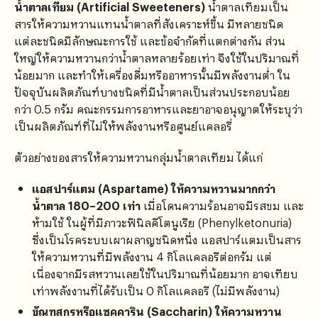
น้ำตาลเทียม (Artificial Sweeteners)
น้ำตาลเทียมเป็น
สารให้ความหวานแทนน้ำตาลที่สังเคราะห์ขึ้น มีหลายชนิด
แต่ละชนิดมีลักษณะการใช้ และข้อจำกัดที่แตกต่างกัน ส่วน
ใหญ่ให้ความหวานกว่าน้ำตาลหลายร้อยเท่า จึงใช้ในปริมาณที่
น้อยมาก และทำให้เครื่องดื่มหรืออาหารนั้นมีพลังงานต่ำ ใน
ปัจจุบันผลิตภัณฑ์บางชนิดที่มีน้ำตาลเป็นส่วนประกอบน้อย
กว่า 0.5 กรัม คณะกรรมการอาหารและยาอาจอนุญาตให้ระบุว่า
เป็นผลิตภัณฑ์ที่ไม่ให้พลังงานหรือศูนย์แคลอรี่
ตัวอย่างของสารให้ความหวานกลุ่มน้ำตาลเทียม ได้แก่
แอสปาร์แตม (Aspartame) ให้ความหวานมากกว่า
น้ำตาล 180–200 เท่า
เมื่อโดนความร้อนอาจมีรสขม และ
ห้ามใช้ ในผู้ที่มีภาวะฟีนิลคีโตนูเรีย (Phenylketonuria)
ซึ่งเป็นโรคระบบเผาผลาญชนิดหนึ่ง แอสปาร์แตมเป็นสาร
ให้ความหวานที่มีพลังงาน 4 กิโลแคลอรีต่อกรัม แต่
เนื่องจากมีรสหวานเลยใช้ในปริมาณที่น้อยมาก อาจเทียบ
เท่าพลังงานที่ได้รับเป็น 0 กิโลแคลอรี (ไม่มีพลังงาน)
ขัณฑสกรหรือแซคคาริน (Saccharin) ให้ความหวาน