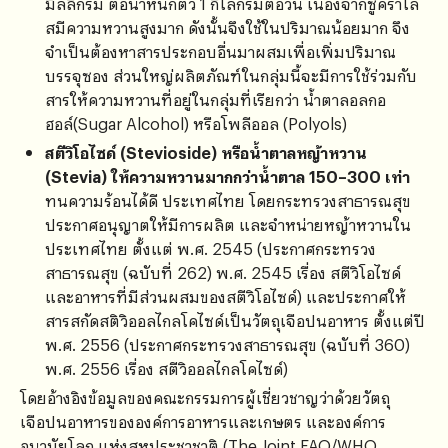
มิลลิกรัม ต่อน้าหนักตัว 1 กิโลกรัมต่อวัน เนื่องจากซูคราโล
สมีความหวานสูงมาก ดังนั้นจึงใช้ในปริมาณน้อยมาก จึง
จำเป็นต้องหาสารประกอบอื่นมาผสมเพื่อเพิ่มปริมาณ
บรรจุซอง ส่วนใหญ่ผลิตภัณฑ์ในกลุ่มนี้จะมีการใช้ร่วมกับ
สารให้ความหวานที่อยู่ในกลุ่มที่เรียกว่า น้ำตาลอลกอ
ฮอล์(Sugar Alcohol) หรือโพลีออล (Polyols)
สตีวิโอไซด์ (Stevioside) หรือน้ำตาลหญ้าหวาน
(Stevia) ให้ความหวานมากกว่าน้ำตาล 150–300 เท่า
ทนความร้อนได้ดี ประเทศไทย โดยกระทรวงสาธารณสุข
ประกาศอนุญาตให้มีการผลิต และจำหน่ายหญ้าหวานใน
ประเทศไทย ตั้งแต่ พ.ศ. 2545 (ประกาศกระทรวง
สาธารณสุข (ฉบับที่ 262) พ.ศ. 2545 เรื่อง สตีวิโอไซด์
และอาหารที่มีส่วนผสมของสตีวิโอไซด์) และประกาศให้
สารสกัดสติวิออลไกลโคไซด์เป็นวัตถุเจือปนอาหาร ตั้งแต่ปี
พ.ศ. 2556 (ประกาศกระทรวงสาธารณสุข (ฉบับที่ 360)
พ.ศ. 2556 เรื่อง สตีวิออลไกลโคไซด์)
โดยอ้างอิงข้อมูลของคณะกรรมการผู้เชี่ยวชาญว่าด้วยวัตถุ
เจือปนอาหารขององค์การอาหารและเกษตร และองค์การ
อนามัยโลก แห่งสหประชาชาติ (The Joint FAO/WHO