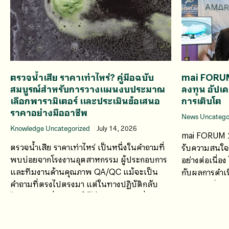
ตรวจน้ำเสีย ราคาเท่าไหร่? คู่มือฉบับ
mai FORU
สมบูรณ์สำหรับการวางแผนงบประมาณ
ลงทุน อัปเ
เลือกพารามิเตอร์ และประเมินข้อเสนอ
การเติบโต
ราคาอย่างมืออาชีพ
News Uncatego
Knowledge Uncategorized
July 14, 2026
mai FORUM 2
ตรวจน้ำเสีย ราคาเท่าไหร่ เป็นหนึ่งในคำถามที่
รับความสนใจจ
พบบ่อยจากโรงงานอุตสาหกรรม ผู้ประกอบการ
อย่างต่อเนื่อ
และทีมงานด้านคุณภาพ QA/QC แม้จะเป็น
กับผลการดำเน
คำถามที่ตรงไปตรงมา แต่ในทางปฏิบัติกลับ
ศักยภาพด้านก
ไม่มีคำตอบที่สามารถใช้ได้กับทุกกรณี เนื่องจาก
ค่าใช้จ่ายในการตรวจวิเคราะห์น้ำเสียขึ้นอยู่กับ
หลายปัจจัย