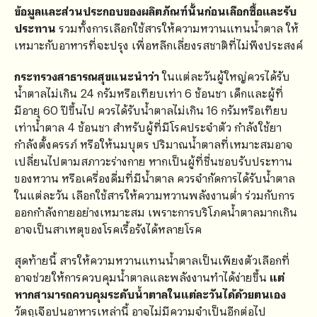
ข้อมูลและส่วนประกอบของผลิตภัณฑ์นั้นก่อนเลือกซื้อและรับ
ประทาน
รวมทั้งการเลือกใช้สารให้ความหวานแทนน้ำตาล ให้
เหมาะกับอาหารที่จะปรุง เพื่อหลีกเลี่ยงรสชาติที่ไม่พึงประสงค์
กระทรวงสาธารณสุขแนะนำว่า
ในแต่ละวันผู้ใหญ่ควรได้รับ
น้ำตาลไม่เกิน 24 กรัมหรือเทียบเท่า 6 ช้อนชา เด็กและผู้ที่
มีอายุ 60 ปีขึ้นไป ควรได้รับน้ำตาลไม่เกิน 16 กรัมหรือเทียบ
เท่าน้ำตาล 4 ช้อนชา สำหรับผู้ที่มีโรคประจำตัว กำลังใช้ยา
กำลังตั้งครรภ์ หรือให้นมบุตร ปริมาณน้ำตาลที่เหมาะสมอาจ
เปลี่ยนไปตามสภาวะร่างกาย หากเป็นผู้ที่ชื่นชอบรับประทาน
ของหวาน หรือเครื่องดื่มที่มีน้ำตาล ควรจำกัดการได้รับน้ำตาล
ในแต่ละวัน เลือกใช้สารให้ความหวานพลังงานต่ำ ร่วมกับการ
ออกกำลังกายอย่างเหมาะสม เพราะการบริโภคน้ำตาลมากเกิน
อาจเป็นสาเหตุของโรคเรื้อรังได้หลายโรค
สุดท้ายนี้ สารให้ความหวานแทนน้ำตาลเป็นเพียงตัวเลือกที่
อาจช่วยให้การควบคุมน้ำตาลและพลังงานทำได้ง่ายขึ้น
แต่
หากสามารถควบคุมระดับน้ำตาลในแต่ละวันได้ด้วยตนเอง
วัตถุเจือปนอาหารเหล่านี้ อาจไม่มีความจำเป็นอีกต่อไป