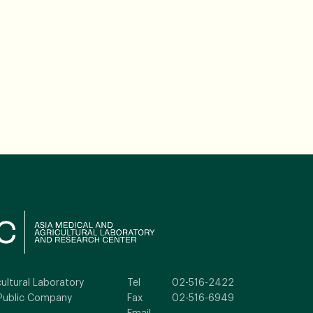
ultural Laboratory
Tel
02-516-2422
Public Company
Fax
02-516-6949
Email