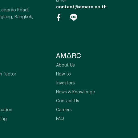
contact@amarc.co.th
 Ladprao Road,
glang, Bangkok,
About Us
n factor
How to
Investors
News & Knowledge
Contact Us
cation
Careers
ning
FAQ