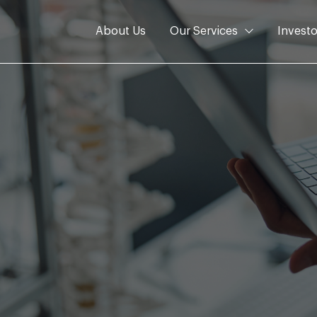
About Us
Our Services
Investo