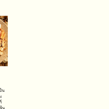
ป็น
น
ี่
่พ้น