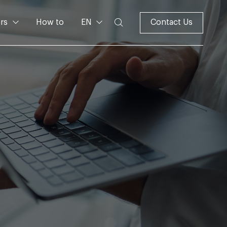
rs
How to
EN
Contact Us