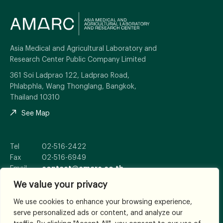
Asia Medical and Agricultural Laboratory and
Research Center Public Company Limited
361 Soi Ladprao 122, Ladprao Road,
Phlabphla, Wang Thonglang, Bangkok,
Thailand 10310
See Map
Tel
02-516-2422
Fax
02-516-6949
Email
contact@amarc.co.th
We value your privacy
We use cookies to enhance your browsing experience,
serve personalized ads or content, and analyze our
© 2026
All Rights Reserved.