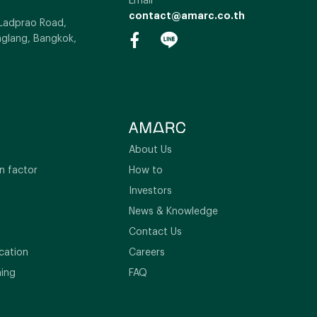
contact@amarc.co.th
 Ladprao Road,
glang, Bangkok,
About Us
n factor
How to
Investors
News & Knowledge
Contact Us
cation
Careers
ning
FAQ