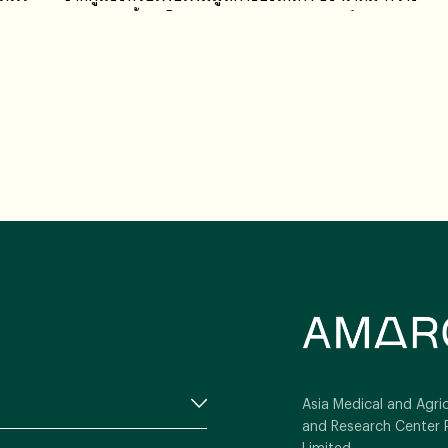
ขายทุกวันนี้จัดเป็น “อาหารควบคุมเฉพาะ” ต้องแสดงเลข
อย. บนฉลากของผลิตภัณฑ์ มีการควบคุมมาตฐาน
Asia Medical and Agric
and Research Center 
Limited