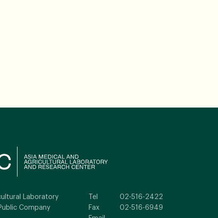
ultural Laboratory
Tel
02-516-2422
Public Company
Fax
02-516-6949
Email