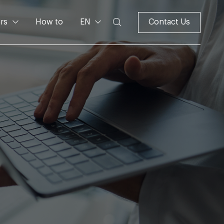
rs
How to
EN
Contact Us