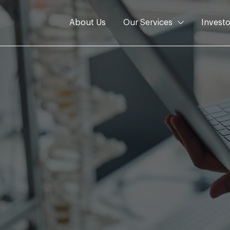
About Us
Our Services
Investo