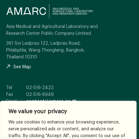
Asia Medical and Agricultural Laboratory and
Research Center Public Company Limited
361 Soi Ladprao 122, Ladprao Road,
Phlabphla, Wang Thonglang, Bangkok,
Thailand 10310
See Map
Tel
02-516-2422
Fax
02-516-6949
Email
contact@amarc.co.th
We value your privacy
We use cookies to enhance your browsing experience,
serve personalized ads or content, and analyze our
© 2026
All Rights Reserved.
traffic. By clicking "Accept All", you consent to our use of
Terms and Conditions