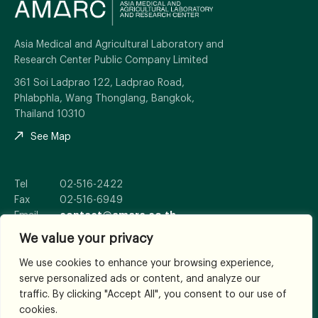
Asia Medical and Agricultural Laboratory and
Research Center Public Company Limited
361 Soi Ladprao 122, Ladprao Road,
Phlabphla, Wang Thonglang, Bangkok,
Thailand 10310
See Map
Tel
02-516-2422
Fax
02-516-6949
Email
contact@amarc.co.th
We value your privacy
We use cookies to enhance your browsing experience,
serve personalized ads or content, and analyze our
© 2026
All Rights Reserved.
traffic. By clicking "Accept All", you consent to our use of
Terms and Conditions
cookies.