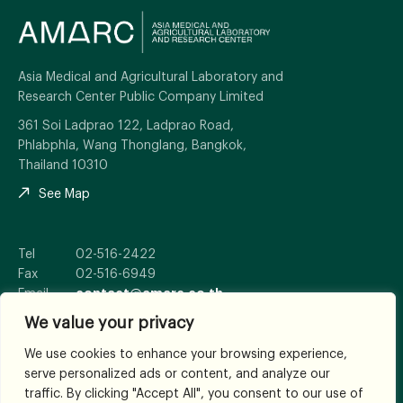
Asia Medical and Agricultural Laboratory and
Research Center Public Company Limited
361 Soi Ladprao 122, Ladprao Road,
Phlabphla, Wang Thonglang, Bangkok,
Thailand 10310
See Map
Tel
02-516-2422
Fax
02-516-6949
Email
contact@amarc.co.th
We value your privacy
We use cookies to enhance your browsing experience,
serve personalized ads or content, and analyze our
© 2026
All Rights Reserved.
traffic. By clicking "Accept All", you consent to our use of
Terms and Conditions