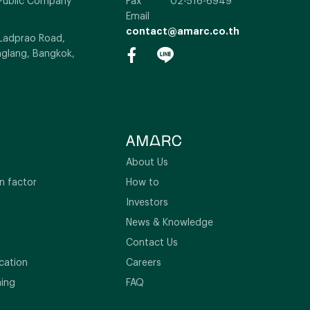
Public Company
Fax
02-516-6949
Email
contact@amarc.co.th
 Ladprao Road,
glang, Bangkok,
About Us
n factor
How to
Investors
News & Knowledge
Contact Us
cation
Careers
ning
FAQ