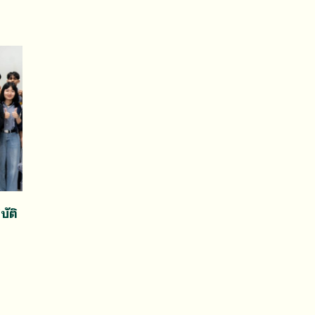
บัติ
บ