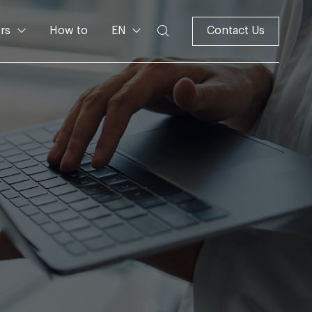
rs
How to
EN
Contact Us