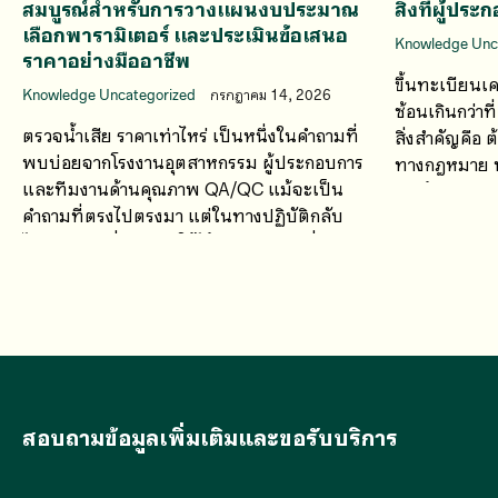
สมบูรณ์สำหรับการวางแผนงบประมาณ
สิ่งที่ผู้ป
เลือกพารามิเตอร์ และประเมินข้อเสนอ
Knowledge Unc
ราคาอย่างมืออาชีพ
ขึ้นทะเบียนเค
Knowledge Uncategorized
กรกฎาคม 14, 2026
ซ้อนเกินกว่าท
ตรวจน้ำเสีย ราคาเท่าไหร่ เป็นหนึ่งในคำถามที่
สิ่งสำคัญคือ
พบบ่อยจากโรงงานอุตสาหกรรม ผู้ประกอบการ
ทางกฎหมาย ทั
และทีมงานด้านคุณภาพ QA/QC แม้จะเป็น
การอ้างสรรพค
คำถามที่ตรงไปตรงมา แต่ในทางปฏิบัติกลับ
เข้าใจที่คลาด
ไม่มีคำตอบที่สามารถใช้ได้กับทุกกรณี เนื่องจาก
ค่าใช้จ่ายในการตรวจวิเคราะห์น้ำเสียขึ้นอยู่กับ
หลายปัจจัย
สอบถามข้อมูลเพิ่มเติมและขอรับบริการ