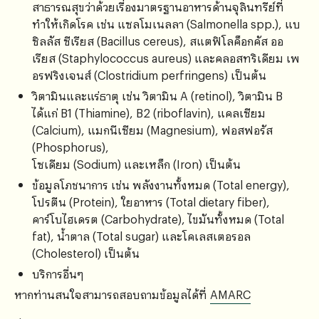
สาธารณสุขว่าด้วยเรื่องมาตรฐานอาหารด้านจุลินทรีย์ที่
ทำให้เกิดโรค เช่น แซลโมเนลลา (Salmonella spp.), แบ
ซิลลัส ซีเรียส (Bacillus cereus), สแตฟิโลค็อกคัส ออ
เรียส (Staphylococcus aureus) และคลอสทริเดียม เพ
อรฟริงเจนส์ (Clostridium perfringens) เป็นต้น
วิตามินและแร่ธาตุ เช่น วิตามิน A (retinol), วิตามิน B
ได้แก่ B1 (Thiamine), B2 (riboflavin), แคลเซียม
(Calcium), แมกนีเซียม (Magnesium), ฟอสฟอรัส
(Phosphorus),
โซเดียม (Sodium) และเหล็ก (Iron) เป็นต้น
ข้อมูลโภชนาการ เช่น พลังงานทั้งหมด (Total energy),
โปรตีน (Protein), ใยอาหาร (Total dietary fiber),
คาร์โบไฮเดรต (Carbohydrate), ไขมันทั้งหมด (Total
fat), น้ำตาล (Total sugar) และโคเลสเตอรอล
(Cholesterol) เป็นต้น
บริการอื่นๆ
หากท่านสนใจสามารถสอบถามข้อมูลได้ที่
AMARC