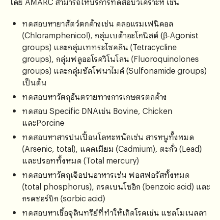
โดย AMARC สามารถให้บริการทดสอบวิเคราะห์ เช่น
ทดสอบหายาสัตว์ตกค้างเช่น คลอแรมเฟนิคอล
(Chloramphenicol), กลุ่มเบต้าอะโกนิสต์ (β-Agonist
groups) และกลุ่มเททระไซคลีน (Tetracycline
groups), กลุ่มฟลูออโรควิโนโลน (Fluoroquinolones
groups) และกลุ่มซัลโฟนาไมด์ (Sulfonamide groups)
เป็นต้น
ทดสอบหาวัตถุอันตรายทางการเกษตรตกค้าง
ทดสอบ Specific DNAเช่น Bovine, Chicken
และPorcine
ทดสอบหาสารปนเปื้อนโลหะหนักเช่น สารหนูทั้งหมด
(Arsenic, total), แคดเมียม (Cadmium), ตะกั่ว (Lead)
และปรอททั้งหมด (Total mercury)
ทดสอบหาวัตถุเจือปนอาหารเช่น ฟอสฟอรัสทั้งหมด
(total phosphorus), กรดเบนโซอิก (benzoic acid) และ
กรดซอร์บิก (sorbic acid)
ทดสอบหาเชื้อจุลินทรีย์ที่ทำให้เกิดโรคเช่น แซลโมเนลลา