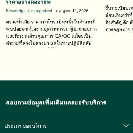
ราคาอย่างมืออาชีพ
ขึ้นทะเบียนเค
Knowledge Uncategorized
กรกฎาคม 14, 2026
ซ้อนเกินกว่าท
ตรวจน้ำเสีย ราคาเท่าไหร่ เป็นหนึ่งในคำถามที่
สิ่งสำคัญคือ
พบบ่อยจากโรงงานอุตสาหกรรม ผู้ประกอบการ
ทางกฎหมาย ทั
และทีมงานด้านคุณภาพ QA/QC แม้จะเป็น
การอ้างสรรพค
คำถามที่ตรงไปตรงมา แต่ในทางปฏิบัติกลับ
เข้าใจที่คลาด
ไม่มีคำตอบที่สามารถใช้ได้กับทุกกรณี เนื่องจาก
ค่าใช้จ่ายในการตรวจวิเคราะห์น้ำเสียขึ้นอยู่กับ
หลายปัจจัย
สอบถามข้อมูลเพิ่มเติมและขอรับบริการ