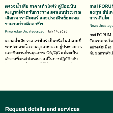
ตรวจน้ำเสีย ราคาเท่าไหร่? คู่มือฉบับ
mai FORU
สมบูรณ์สำหรับการวางแผนงบประมาณ
ลงทุน อัปเ
เลือกพารามิเตอร์ และประเมินข้อเสนอ
การเติบโต
ราคาอย่างมืออาชีพ
News Uncatego
Knowledge Uncategorized
July 14, 2026
mai FORUM 2
ตรวจน้ำเสีย ราคาเท่าไหร่ เป็นหนึ่งในคำถามที่
รับความสนใจจ
พบบ่อยจากโรงงานอุตสาหกรรม ผู้ประกอบการ
อย่างต่อเนื่อ
และทีมงานด้านคุณภาพ QA/QC แม้จะเป็น
กับผลการดำเน
คำถามที่ตรงไปตรงมา แต่ในทางปฏิบัติกลับ
ศักยภาพด้านก
ไม่มีคำตอบที่สามารถใช้ได้กับทุกกรณี เนื่องจาก
ค่าใช้จ่ายในการตรวจวิเคราะห์น้ำเสียขึ้นอยู่กับ
หลายปัจจัย
Request details and services