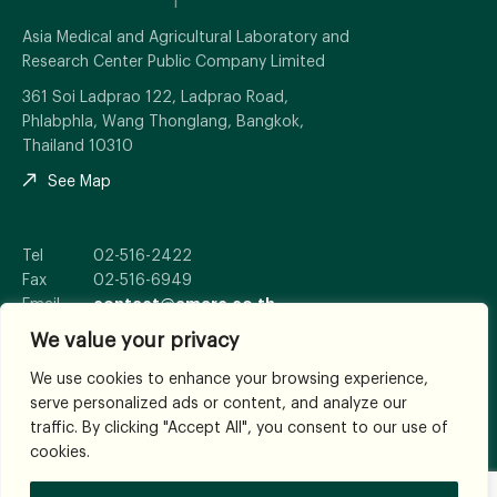
Asia Medical and Agricultural Laboratory and
Research Center Public Company Limited
361 Soi Ladprao 122, Ladprao Road,
Phlabphla, Wang Thonglang, Bangkok,
Thailand 10310
See Map
Tel
02-516-2422
Fax
02-516-6949
Email
contact@amarc.co.th
We value your privacy
We use cookies to enhance your browsing experience,
serve personalized ads or content, and analyze our
© 2026
All Rights Reserved.
traffic. By clicking "Accept All", you consent to our use of
Terms and Conditions
cookies.
WHERE TRUST ESTABLISHES