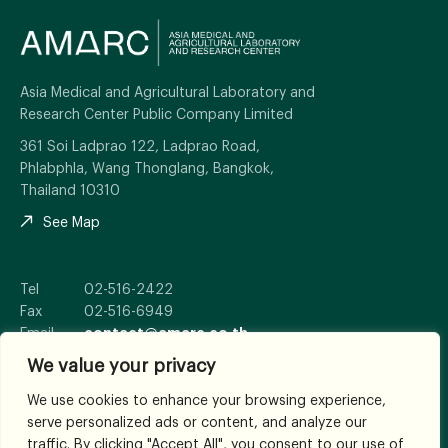
Asia Medical and Agricultural Laboratory and
Research Center Public Company Limited
361 Soi Ladprao 122, Ladprao Road,
Phlabphla, Wang Thonglang, Bangkok,
Thailand 10310
See Map
Tel
02-516-2422
Fax
02-516-6949
Email
contact@amarc.co.th
We value your privacy
We use cookies to enhance your browsing experience,
serve personalized ads or content, and analyze our
© 2026
All Rights Reserved.
traffic. By clicking "Accept All", you consent to our use of