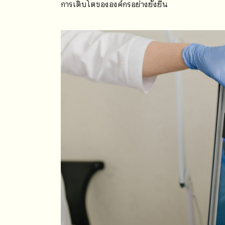
การเติบโตขององค์กรอย่างยั่งยืน