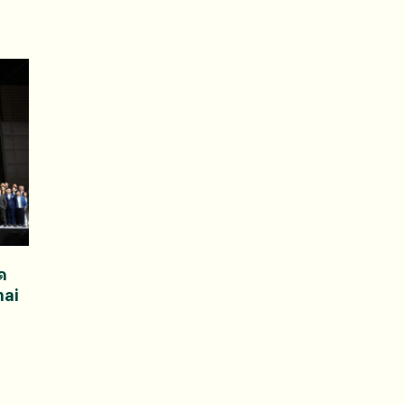
ด
mai