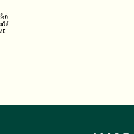
งที่
ยใต้
SME