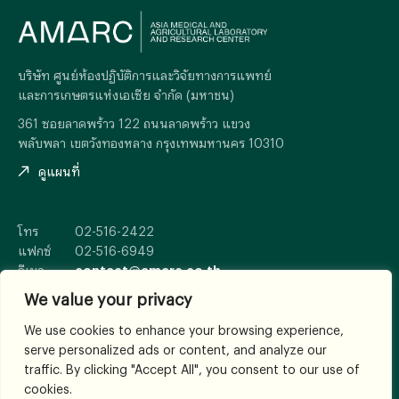
บริษัท ศูนย์ห้องปฏิบัติการและวิจัยทางการแพทย์
และการเกษตรแห่งเอเซีย จำกัด (มหาชน)
361 ซอยลาดพร้าว 122 ถนนลาดพร้าว แขวง
พลับพลา เขตวังทองหลาง กรุงเทพมหานคร 10310
ดูแผนที่
โทร
02-516-2422
แฟกซ์
02-516-6949
อีเมล
contact@amarc.co.th
We value your privacy
We use cookies to enhance your browsing experience,
serve personalized ads or content, and analyze our
© 2026
All Rights Reserved.
traffic. By clicking "Accept All", you consent to our use of
เงื่อนไขและข้อตกลง
cookies.