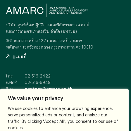
บริษัท ศูนย์ห้องปฏิบัติการและวิจัยทางการแพทย์
และการเกษตรแห่งเอเซีย จำกัด (มหาชน)
361 ซอยลาดพร้าว 122 ถนนลาดพร้าว แขวง
พลับพลา เขตวังทองหลาง กรุงเทพมหานคร 10310
ดูแผนที่
โทร
02-516-2422
แฟกซ์
02-516-6949
อีเมล
contact@amarc.co.th
We value your privacy
We use cookies to enhance your browsing experience,
serve personalized ads or content, and analyze our
© 2026
All Rights Reserved.
traffic. By clicking "Accept All", you consent to our use of
เงื่อนไขและข้อตกลง
cookies.