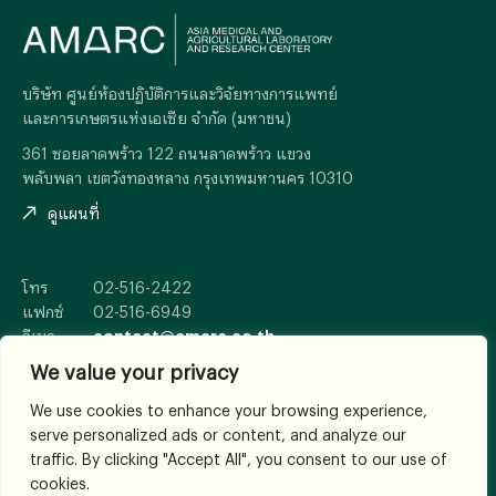
บริษัท ศูนย์ห้องปฏิบัติการและวิจัยทางการแพทย์
และการเกษตรแห่งเอเซีย จำกัด (มหาชน)
361 ซอยลาดพร้าว 122 ถนนลาดพร้าว แขวง
พลับพลา เขตวังทองหลาง กรุงเทพมหานคร 10310
ดูแผนที่
โทร
02-516-2422
แฟกซ์
02-516-6949
อีเมล
contact@amarc.co.th
We value your privacy
We use cookies to enhance your browsing experience,
serve personalized ads or content, and analyze our
© 2026
All Rights Reserved.
traffic. By clicking "Accept All", you consent to our use of
เงื่อนไขและข้อตกลง
cookies.