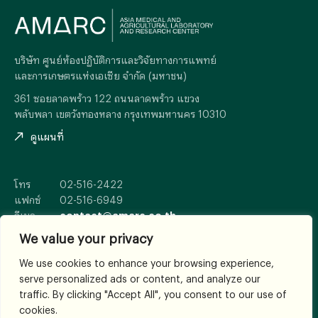
บริษัท ศูนย์ห้องปฏิบัติการและวิจัยทางการแพทย์
และการเกษตรแห่งเอเซีย จำกัด (มหาชน)
361 ซอยลาดพร้าว 122 ถนนลาดพร้าว แขวง
พลับพลา เขตวังทองหลาง กรุงเทพมหานคร 10310
ดูแผนที่
โทร
02-516-2422
แฟกซ์
02-516-6949
อีเมล
contact@amarc.co.th
We value your privacy
We use cookies to enhance your browsing experience,
serve personalized ads or content, and analyze our
© 2026
All Rights Reserved.
traffic. By clicking "Accept All", you consent to our use of
เงื่อนไขและข้อตกลง
cookies.