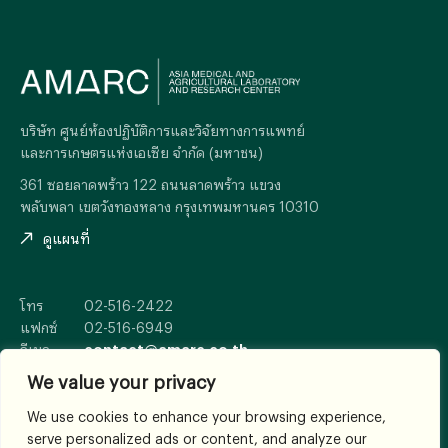
บริษัท ศูนย์ห้องปฏิบัติการและวิจัยทางการแพทย์
และการเกษตรแห่งเอเซีย จำกัด (มหาชน)
361 ซอยลาดพร้าว 122 ถนนลาดพร้าว แขวง
พลับพลา เขตวังทองหลาง กรุงเทพมหานคร 10310
ดูแผนที่
โทร
02-516-2422
แฟกซ์
02-516-6949
อีเมล
contact@amarc.co.th
We value your privacy
We use cookies to enhance your browsing experience,
serve personalized ads or content, and analyze our
© 2026
All Rights Reserved.