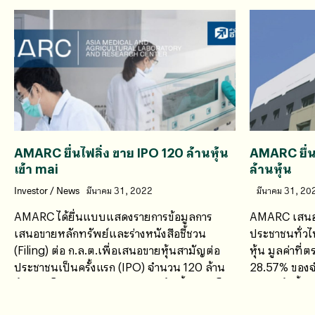
AMARC ยื่นไฟลิ่ง ขาย IPO 120 ล้านหุ้น
AMARC ยื่น
เข้า mai
ล้านหุ้น
Investor
/
News
มีนาคม 31, 2022
มีนาคม 31, 20
AMARC ได้ยื่นแบบแสดงรายการข้อมูลการ
AMARC เสนอข
เสนอขายหลักทรัพย์และร่างหนังสือชี้ชวน
ประชาชนทั่วไ
(Filing) ต่อ ก.ล.ต.เพื่อเสนอขายหุ้นสามัญต่อ
หุ้น มูลค่าที่
ประชาชนเป็นครั้งแรก (IPO) จำนวน 120 ล้าน
28.57% ของจ
หุ้น คิดเป็น 28.57% ของจำนวนหุ้นทั้งหมด โดย
ชำระแล้วทั้ง
คาดว่าจะเข้าจดทะเบียนในตลาดหลักทรัพย์เอ็ม
และจะขอเข้า