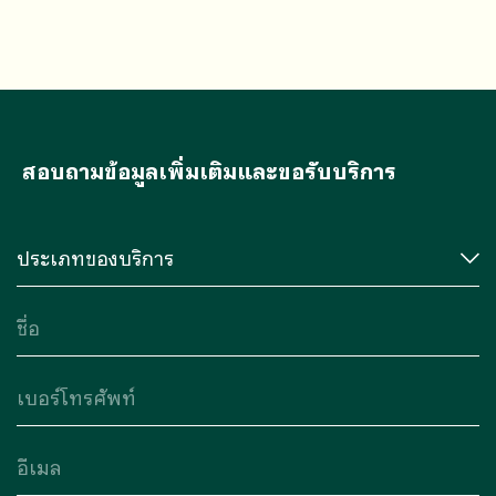
เอ ไอ (mai) ภายในปี 65 และมีบริษัทหลัก
เอ็ม เอ ไอ (ma
ทรัพย์ โนมูระ พัฒนสิน จำกัด (มหาชน) เป็นที่
ปรึกษาทางการเงิน
สอบถามข้อมูลเพิ่มเติมและขอรับบริการ