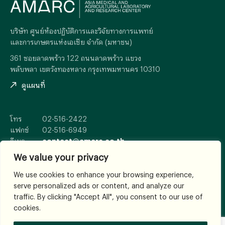
บริษัท ศูนย์ห้องปฏิบัติการและวิจัยทางการแพทย์
และการเกษตรแห่งเอเซีย จำกัด (มหาชน)
361 ซอยลาดพร้าว 122 ถนนลาดพร้าว แขวง
พลับพลา เขตวังทองหลาง กรุงเทพมหานคร 10310
ดูแผนที่
โทร
02-516-2422
แฟกซ์
02-516-6949
อีเมล
contact@amarc.co.th
We value your privacy
We use cookies to enhance your browsing experience,
serve personalized ads or content, and analyze our
© 2026
All Rights Reserved.
traffic. By clicking "Accept All", you consent to our use of
เงื่อนไขและข้อตกลง
cookies.
WHERE TRUST ESTABLISHES