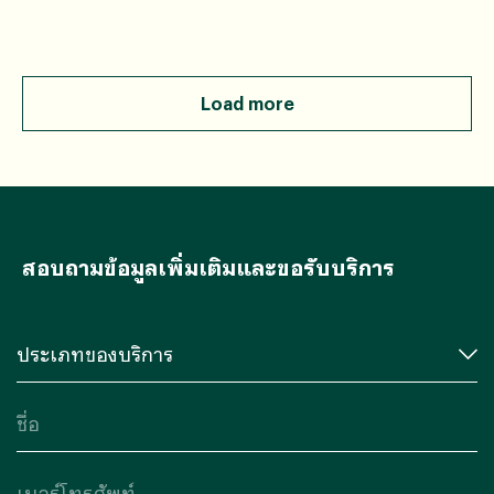
แอซเทคแห่งอารยธรรมเมโสอเมริกาคนเหล่านี้เอาเมล็ดคาเคา
มาบดแล้วผสมกับเครื่องปรุงหลายชนิดเพื่อทำเป็นเครื่องดื่มที่
มีรสขมเฝื่อนนอกจากใช้ประกอบอาหารแล้วช็อกโกแลตยัง
เกี่ยวข้องกับวิถีชีวิตเชิงศาสนาและสังคมด้วย
Load more
สอบถามข้อมูลเพิ่มเติมและขอรับบริการ