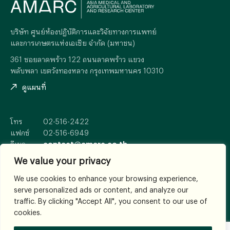
บริษัท ศูนย์ห้องปฏิบัติการและวิจัยทางการแพทย์
และการเกษตรแห่งเอเซีย จำกัด (มหาชน)
361 ซอยลาดพร้าว 122 ถนนลาดพร้าว แขวง
พลับพลา เขตวังทองหลาง กรุงเทพมหานคร 10310
ดูแผนที่
โทร
02-516-2422
แฟกซ์
02-516-6949
อีเมล
contact@amarc.co.th
We value your privacy
We use cookies to enhance your browsing experience,
serve personalized ads or content, and analyze our
© 2026
All Rights Reserved.
traffic. By clicking "Accept All", you consent to our use of
เงื่อนไขและข้อตกลง
cookies.
WHERE TRUST ESTABLISHES