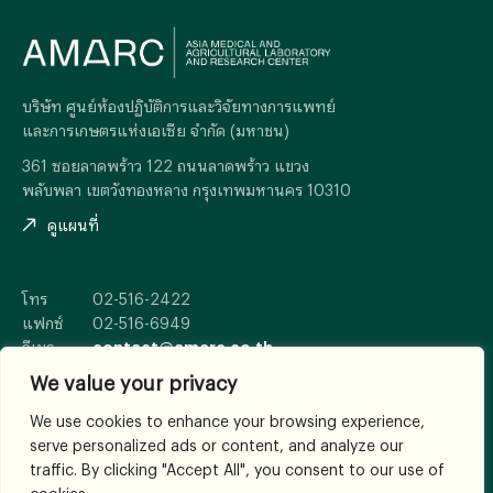
บริษัท ศูนย์ห้องปฏิบัติการและวิจัยทางการแพทย์
และการเกษตรแห่งเอเซีย จำกัด (มหาชน)
361 ซอยลาดพร้าว 122 ถนนลาดพร้าว แขวง
พลับพลา เขตวังทองหลาง กรุงเทพมหานคร 10310
ดูแผนที่
โทร
02-516-2422
แฟกซ์
02-516-6949
อีเมล
contact@amarc.co.th
We value your privacy
We use cookies to enhance your browsing experience,
serve personalized ads or content, and analyze our
© 2026
All Rights Reserved.
traffic. By clicking "Accept All", you consent to our use of
เงื่อนไขและข้อตกลง