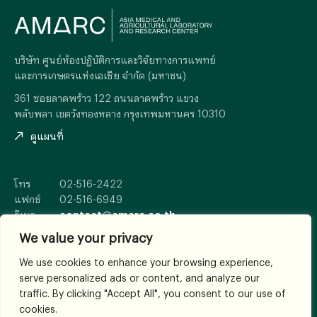
บริษัท ศูนย์ห้องปฏิบัติการและวิจัยทางการแพทย์
และการเกษตรแห่งเอเซีย จำกัด (มหาชน)
361 ซอยลาดพร้าว 122 ถนนลาดพร้าว แขวง
พลับพลา เขตวังทองหลาง กรุงเทพมหานคร 10310
ดูแผนที่
โทร
02-516-2422
แฟกซ์
02-516-6949
อีเมล
contact@amarc.co.th
We value your privacy
We use cookies to enhance your browsing experience,
serve personalized ads or content, and analyze our
© 2026
All Rights Reserved.
traffic. By clicking "Accept All", you consent to our use of
เงื่อนไขและข้อตกลง
cookies.