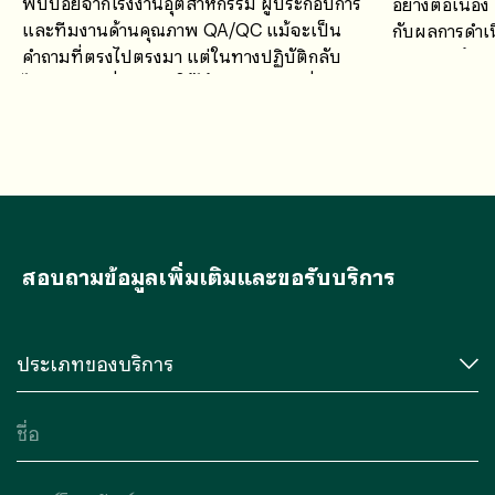
พบบ่อยจากโรงงานอุตสาหกรรม ผู้ประกอบการ
อย่างต่อเนื่อ
และทีมงานด้านคุณภาพ QA/QC แม้จะเป็น
กับผลการดำเน
คำถามที่ตรงไปตรงมา แต่ในทางปฏิบัติกลับ
ศักยภาพด้านก
ไม่มีคำตอบที่สามารถใช้ได้กับทุกกรณี เนื่องจาก
ค่าใช้จ่ายในการตรวจวิเคราะห์น้ำเสียขึ้นอยู่กับ
หลายปัจจัย
สอบถามข้อมูลเพิ่มเติมและขอรับบริการ