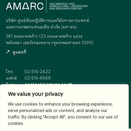
บริษัท ศูนย์ห้องปฏิบัติการและวิจัยทางการแพทย์
และการเกษตรแห่งเอเซีย จำกัด (มหาชน)
361 ซอยลาดพร้าว 122 ถนนลาดพร้าว แขวง
พลับพลา เขตวังทองหลาง กรุงเทพมหานคร 10310
ดูแผนที่
โทร
02-516-2422
แฟกซ์
02-516-6949
อีเมล
contact@amarc.co.th
We value your privacy
We use cookies to enhance your browsing experience,
serve personalized ads or content, and analyze our
© 2026
All Rights Reserved.
traffic. By clicking "Accept All", you consent to our use of
เงื่อนไขและข้อตกลง
cookies.