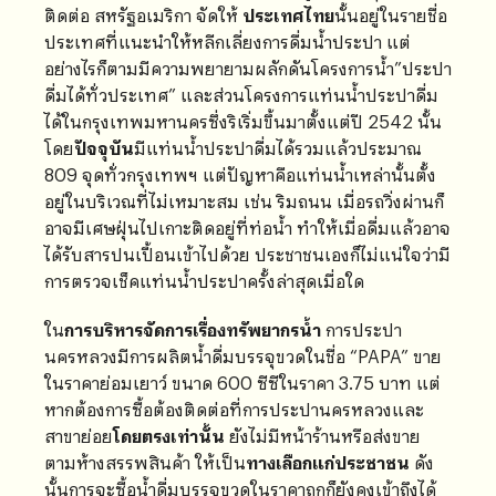
ติดต่อ สหรัฐอเมริกา จัดให้
ประเทศไทย
นั้นอยู่ในรายชื่อ
ประเทศที่แนะนำให้หลีกเลี่ยงการดื่มน้ำประปา แต่
อย่างไรก็ตามมีความพยายามผลักดันโครงการน้ำ”ประปา
ดื่มได้ทั่วประเทศ” และส่วนโครงการแท่นน้ำประปาดื่ม
ได้ในกรุงเทพมหานครซึ่งริเริ่มขึ้นมาตั้งแต่ปี 2542 นั้น
โดย
ปัจจุบัน
มีแท่นน้ำประปาดื่มได้รวมแล้วประมาณ
809 จุดทั่วกรุงเทพฯ แต่ปัญหาคือแท่นน้ำเหล่านั้นตั้ง
อยู่ในบริเวณที่ไม่เหมาะสม เช่น ริมถนน เมื่อรถวิ่งผ่านก็
อาจมีเศษฝุ่นไปเกาะติดอยู่ที่ท่อน้ำ ทำให้เมื่อดื่มแล้วอาจ
ได้รับสารปนเปื้อนเข้าไปด้วย ประชาชนเองก็ไม่แน่ใจว่ามี
การตรวจเช็คแท่นน้ำประปาครั้งล่าสุดเมื่อใด
ใน
การบริหารจัดการเรื่องทรัพยากรน้ำ
การประปา
นครหลวงมีการผลิตน้ำดื่มบรรจุขวดในชื่อ “PAPA” ขาย
ในราคาย่อมเยาว์ ขนาด 600 ซีซีในราคา 3.75 บาท แต่
หากต้องการซื้อต้องติดต่อที่การประปานครหลวงและ
สาขาย่อย
โดยตรงเท่านั้น
ยังไม่มีหน้าร้านหรือส่งขาย
ตามห้างสรรพสินค้า ให้เป็น
ทางเลือกแก่ประชาชน
ดัง
นั้นการจะซื้อน้ำดื่มบรรจุขวดในราคาถูกก็ยังคงเข้าถึงได้