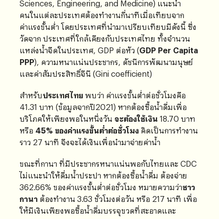
Sciences, Engineering, and Medicine) แนะนำ
คนในแต่ละประเทศต้องทำงานกี่นาทีเมื่อเทียบจาก
ค่าแรงขั้นต่ำ โดยประเทศที่นำมาเปรียบเทียบมีดังนี้ ซึ่ง
วัดจาก ประเทศที่ใกล้เคียงกับประเทศไทย ทั้งจำนวน
แหล่งน้ำจืดในประเทศ, GDP ต่อหัว (
GDP Per Capita
PPP
), ความหนาแน่นประชากร, ดัชนีการพัฒนามนุษย์
และค่าสัมประสิทธิ์จีนี (Gini coefficient)
สำหรับ
ประเทศไทย
พบว่า ค่าแรงขั้นต่ำต่อชั่วโมงคือ
41.31 บาท (ข้อมูลจากปี2021) หากต้องซื้อน้ำดื่มเพื่อ
บริโภคให้เพียงพอในหนึ่งวัน
จะต้องใช้เงิน
18.70 บาท
หรือ
45% ของค่าแรงขั้นต่ำต่อชั่วโมง
คิดเป็นการทำงาน
ราว 27 นาที จึงจะได้เงินเพื่อนำมาจ่ายค่าน้ำ
ขณะที่กานา ที่มีประชากรหนาแน่นพอกับไทยและ CDC
ไม่แนะนำให้ดื่มน้ำประปา หากต้องซื้อน้ำดื่ม ต้องจ่าย
362.66% ของค่าแรงขั้นต่ำต่อชั่วโมง หมายความว่า
ชาว
กานา
ต้องทำงาน 3.63 ชั่วโมงต่อวัน หรือ 217 นาที เพื่อ
ให้มีเงินเพียงพอซื้อน้ำดื่มบรรจุขวดที่สะอาดและ