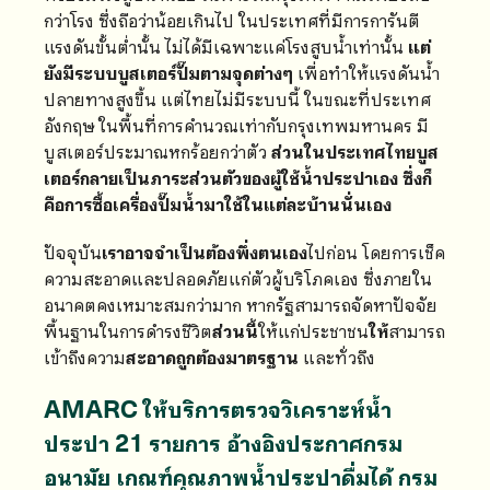
กว่าโรง ซึ่งถือว่าน้อยเกินไป ในประเทศที่มีการการันตี
แรงดันขั้นต่ำนั้น ไม่ได้มีเฉพาะแค่โรงสูบน้ำเท่านั้น
แต่
ยังมีระบบบูสเตอร์ปั๊มตามจุดต่างๆ
เพื่อทำให้แรงดันน้ำ
ปลายทางสูงขึ้น แต่ไทยไม่มีระบบนี้ ในขณะที่ประเทศ
อังกฤษ ในพื้นที่การคำนวณเท่ากับกรุงเทพมหานคร มี
บูสเตอร์ประมาณหกร้อยกว่าตัว
ส่วนในประเทศไทยบูส
เตอร์กลายเป็นภาระส่วนตัวของผู้ใช้น้ำประปาเอง ซึ่งก็
คือการซื้อเครื่องปั๊มน้ำมาใช้ในแต่ละบ้านนั่นเอง
ปัจจุบัน
เราอาจจำเป็นต้องพึ่งตนเอง
ไปก่อน โดยการเช็ค
ความสะอาดและปลอดภัยแก่ตัวผู้บริโภคเอง ซึ่งภายใน
อนาคตคงเหมาะสมกว่ามาก หากรัฐสามารถจัดหาปัจจัย
พื้นฐานในการดำรงชีวิต
ส่วนนี้
ให้แก่ประชาชน
ให้
สามารถ
เข้าถึงความ
สะอาดถูกต้องมาตรฐาน
และทั่วถึง
AMARC ให้บริการตรวจวิเคราะห์น้ำ
ประปา 21 รายการ อ้างอิงประกาศกรม
อนามัย เกณฑ์คุณภาพน้ำประปาดื่มได้ กรม