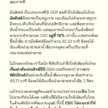
คุณภาพดี
มัลดีฟส์ เป็นประเทศที่มี GDP ต่อหัวใกล้เคียงกับไทย
มัลดีฟส์
มีสภาพเป็นหมู่เกาะ รอบล้อมไปด้วยมหาสมุทร
มีระบบเก็บกักน้ำฝนที่มีประสิทธิภาพ และพึ่งพาการก
ลั่นน้ำทะเลเป็นหลัก แต่คุณภาพน้ำประปาในมัลดีฟส์
ตามการสำรวจของ CDC
อยู่ที่ 19%
เท่านั้น และหากต้อง
ซื้อน้ำดื่ม ชาวมัลดีฟส์ต้องทำงาน 33.23 นาที จึงจะได้
เงินเพื่อนำมาจ่ายค่าน้ำดื่มบรรจุดขวดในปริมาณที่
เหมาะสมต่อร่างกาย
ไม่ไกลจากไทยเท่าใดนัก ฟิลิปปินส์ ซึ่งใกล้เคียงกับไทย
เรื่องค่าสัมประสิทธิ์จีนี
(Gini coefficient) หาก
ชาว
ฟิลิปปินส์
ต้องจ่ายเงินซื้อน้ำดื่มบรรจุขวด ต้องทำงาน
45.71 นาที จึงจะได้เงินเพื่อนำมาจ่ายค่าน้ำดื่ม 2 ลิตร
แม้ว่าขนาดเศรษฐกิจและจำนวนประชากรของ
จีน
ไทย
ไม่อาจเทียบได้เลย แต่จีนก็ยังมีความใกล้เคียงกับไทย
ในด้านดัชนีการพัฒนามนุษย์ ทั้งนี้
CDC ไม่แนะนำให้