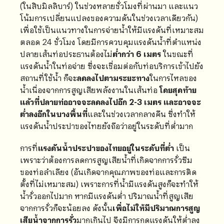
(ในสิบมิลลิบาร์) ในช่วงหลายชั่วโมงที่ผ่านมา และแนว
โน้มการเปลี่ยนแปลงของความดันในช่วงเวลาเดียวกัน)
เพื่อใช้เป็นแนวทางในการจ่ายน้ำให้มีแรงดันที่เหมาะสม
ตลอด 24 ชั่วโมง โดยมีการควบคุมแรงดันน้ำที่ตำแหน่ง
ปลายเส้นท่อประธานต้องไม่
ต่ำกว่า 6 เมตร
ในขณะที่
แรงดันน้ำในท่อจ่าย ซึ่งจะเชื่อมต่อกับท่อบริการเข้าไปยัง
สถานที่ใช้น้ำ ก็จะ
ลดลงไปตามระยะทาง
ในการไหลของ
น้ำเนื่องจากการสูญเสียพลังงานในเส้นท่อ
โดยสุดท้าย
แล้วที่ปลายท่ออาจจะลดลงไปอีก 2-3 เมตร และอาจจะ
ต่ำลงอีกในบางพื้นที่
และในช่วงเวลากลางคืน ซึ่งทำให้
แรงดันน้ำประปาของไทยยังถือว่าอยู่ในระดับที่ต่ำมาก
การที่
แรงดันน้ำประปาของไทยอยู่ในระดับที่ต่ำ
เป็น
เพราะว่าต้องการลดการสูญเสียน้ำที่เกิดจากการรั่วซึม
ของท่อลำเลียง (อันเกิดจากคุณภาพของท่อและการติด
ตั้งที่ไม่เหมาะสม) เพราะการที่น้ำมีแรงดันสูงก็จะทำให้
น้ำรั่วออกไปมาก หากมีแรงดันต่ำ ปริมาณน้ำที่สูญเสีย
จากการรั่วก็จะน้อยลง ดังนั้น
เพื่อไม่ให้มีปริมาณการสูญ
เสียน้ำจากการรั่ว
มากเกินไป จึงมีการกดแรงดันให้ต่ำลง