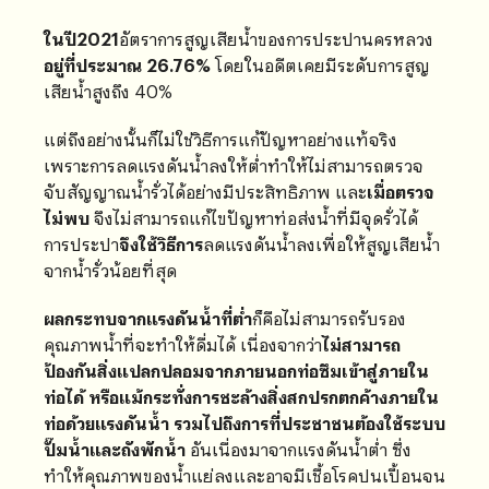
ในปี2021
อัตราการสูญเสียน้ำของการประปานครหลวง
อยู่ที่ประมาณ 26.76%
โดยในอดีตเคยมีระดับการสูญ
เสียน้ำสูงถึง 40%
แต่ถึงอย่างนั้นก็ไม่ใช่วิธีการแก้ปัญหาอย่างแท้จริง
เพราะการลดแรงดันน้ำลงให้ต่ำทำให้ไม่สามารถตรวจ
จับสัญญาณน้ำรั่วได้อย่างมีประสิทธิภาพ และ
เมื่อตรวจ
ไม่พบ
จึงไม่สามารถแก้ไขปัญหาท่อส่งน้ำที่มีจุดรั่วได้
การประปา
จึงใช้วิธีการ
ลดแรงดันน้ำลงเพื่อให้สูญเสียน้ำ
จากน้ำรั่วน้อยที่สุด
ผลกระทบจากแรงดันน้ำที่ต่ำ
ก็คือไม่สามารถรับรอง
คุณภาพน้ำที่จะทำให้ดื่มได้ เนื่องจากว่า
ไม่สามารถ
ป้องกันสิ่งแปลกปลอมจากภายนอกท่อซึมเข้าสู่ภายใน
ท่อได้ หรือแม้กระทั่งการชะล้างสิ่งสกปรกตกค้างภายใน
ท่อด้วยแรงดันน้ำ
รวมไปถึงการที่ประชาชนต้องใช้ระบบ
ปั๊มน้ำและถังพักน้ำ
อันเนื่องมาจากแรงดันน้ำต่ำ ซึ่ง
ทำให้คุณภาพของน้ำแย่ลงและอาจมีเชื้อโรคปนเปื้อนจน