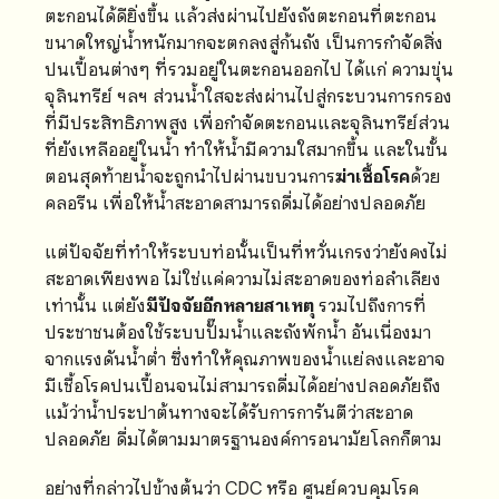
ตะกอนได้ดียิ่งขึ้น แล้วส่งผ่านไปยังถังตะกอนที่ตะกอน
ขนาดใหญ่น้ำหนักมากจะตกลงสู่ก้นถัง เป็นการกำจัดสิ่ง
ปนเปื้อนต่างๆ ที่รวมอยู่ในตะกอนออกไป ได้แก่ ความขุ่น
จุลินทรีย์ ฯลฯ ส่วนน้ำใสจะส่งผ่านไปสู่กระบวนการกรอง
ที่มีประสิทธิภาพสูง เพื่อกำจัดตะกอนและจุลินทรีย์ส่วน
ที่ยังเหลืออยู่ในน้ำ ทำให้น้ำมีความใสมากขึ้น และในขั้น
ตอนสุดท้ายน้ำจะถูกนำไปผ่านขบวนการ
ฆ่าเชื้อโรค
ด้วย
คลอรีน เพื่อให้น้ำสะอาดสามารถดื่มได้อย่างปลอดภัย
แต่ปัจจัยที่ทำให้ระบบท่อนั้นเป็นที่หวั่นเกรงว่ายังคงไม่
สะอาดเพียงพอ ไม่ใช่แค่ความไม่สะอาดของท่อลำเลียง
เท่านั้น แต่ยัง
มีปัจจัยอีกหลายสาเหตุ
รวมไปถึงการที่
ประชาชนต้องใช้ระบบปั๊มน้ำและถังพักน้ำ อันเนื่องมา
จากแรงดันน้ำต่ำ ซึ่งทำให้คุณภาพของน้ำแย่ลงและอาจ
มีเชื้อโรคปนเปื้อนจนไม่สามารถดื่มได้อย่างปลอดภัยถึง
แม้ว่าน้ำประปาต้นทางจะได้รับการการันตีว่าสะอาด
ปลอดภัย ดื่มได้ตามมาตรฐานองค์การอนามัยโลกก็ตาม
อย่างที่กล่าวไปข้างต้นว่า CDC หรือ ศูนย์ควบคุมโรค