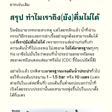
ยากเช่นเดิม
สรุป ทำไมเราถึง(ยัง)ดื่มไม่ได้
ปัจจัยมาจากหลายสาเหตุ แต่โดยหลักแล้ว น้ำที่ผ่าน
กรรมวิธีกรองและการฆ่าเชื้ออย่างถูกต้องสามารถดื่มได้
แต่
ที่เรา(ยัง)ดื่มไม่ได้
เพราะการขนส่งผ่านท่อที่เก่า
ความดันน้ำที่ไม่แรงพอ ไม่สะอาด
ไม่ได้มาตรฐาน
ทุกๆ
ท่อ เราจึงไม่มั่นใจว่าตอนที่น้ำประปาออกจากก๊อกจะ
สะอาดเหมือนตอนส่งมาหรือไม่ (CDC ชี้ข้อแน่ชัดนี้ดี)
อย่างไรแล้ว ปกติตาม
มาตรฐานเเรงดันน้ำประปา
ทั่วไป
จะให้เเรงดันประมาณ
1 – 1.5 bar
หรือ
10 เมตร
(เเตก
ต่างกันในเเต่ละพื้นที่) แรงดันขั้นต่ำจะบ่งบอกว่าน้ำที่
เปิดโดยระบบประปานั้นจะสามารถพุ่งขึ้นไปในแนวตั้ง
ได้กี่เมตร