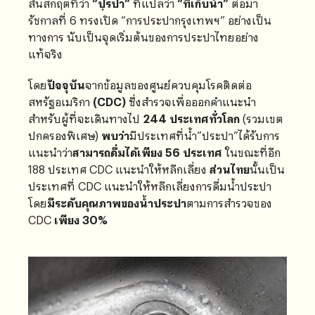
สันสกฤตที่ว่า
“ปฺรปา”
ที่แปลว่า
“ที่เก็บน้ำ”
ต่อมา
รัชกาลที่ 6 ทรงเปิด “การประปากรุงเทพฯ” อย่างเป็น
ทางการ นับเป็นจุดเริ่มต้นของการประปาไทยอย่าง
แท้จริง
โดย
ปัจจุบัน
จากข้อมูลของศูนย์ควบคุมโรคติดต่อ
สหรัฐอเมริกา
(CDC)
ซึ่งสำรวจเพื่อออกคำแนะนำ
สำหรับผู้ที่จะเดินทางไป
244 ประเทศทั่วโลก
(รวมเขต
ปกครองพิเศษ)
พบว่า
มีประเทศที่น้ำ”ประปา”ได้รับการ
แนะนำว่า
สามารถดื่มได้เพียง 56 ประเทศ
ในขณะที่อีก
188 ประเทศ CDC แนะนำให้หลีกเลี่ยง
ส่วนไทย
นั้นเป็น
ประเทศที่ CDC แนะนำให้หลีกเลี่ยงการดื่มน้ำประปา
โดย
มีระดับคุณภาพของน้ำประปา
ตามการสำรวจของ
CDC
เพียง 30%