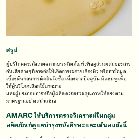
สรุป
ผู้บริโภคควรสังเกตฉลากบนผลิตภัณฑ์เพื่อดูส่วนผสมของสาร
กันเสียต่างๆที่อาจก่อให้เกิดการระคายเคืองผิว หรือหาข้อมูล
เบื้องต้นก่อนการตัดสินใจซื้อ เนื่องจากปัจจุบัน มีแชมพูเพื่อ
ให้ผู้บริโภคเลือกใช้มากมาย
และผู้ประกอบการหรือผู้ผลิตควรตรวจคุณภาพให้ตรงตาม
มาตรฐานอย่างสม่ำเสมอ
AMARC ให้บริการตรวจวิเคราะห์ในกลุ่ม
ผลิตภัณฑ์ดูแลบำรุงหนังศีรษะและเส้นผมดังนี้