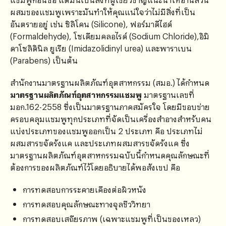
ผสมของแชมพูเพราะมันทำให้คุณแน่ใจว่าไม่มีสิ่งที่เป็น
อันตรายอยู่ เช่น ซิลิโคน (Silicone), ฟอร์มาดีไฮด์
(Formaldehyde), โซเดียมคลอไรด์ (Sodium Chloride),อิมิ
ดาโซลิดินิล ยูเรีย (Imidazolidinyl urea) และพาราเบน
(Parabens) เป็นต้น
สำนักงานมาตรฐานผลิตภัณฑ์อุตสาหกรรม (สมอ.) ได้กำหนด
มาตรฐานผลิตภัณฑ์อุตสาหกรรมแชมพู
มาตรฐานเลขที่
มอก.162-2558 ซึ่งเป็นมาตรฐานภาคสมัครใจ โดยมีขอบข่าย
ครอบคลุมแชมพูทุกประเภทที่จัดเป็นเครื่องสำอางสำหรับคน
แบ่งประเภทของแชมพูออกเป็น 2 ประเภท คือ ประเภทไม่
ผสมสารขจัดรังแค และประเภทผสมสารขจัดรังแค ซึ่ง
มาตรฐานผลิตภัณฑ์อุตสาหกรรมฉบับนี้กำหนดคุณลักษณะที่
ต้องการของผลิตภัณฑ์ไว้โดยอธิบายได้พอสังเขป คือ
การทดสอบการระคายเคืองต่อผิวหนัง
การทดสอบคุณลักษณะทางจุลชีววิทยา
การทดสอบเสถียรภาพ (เฉพาะแชมพูที่เป็นของเหลว)