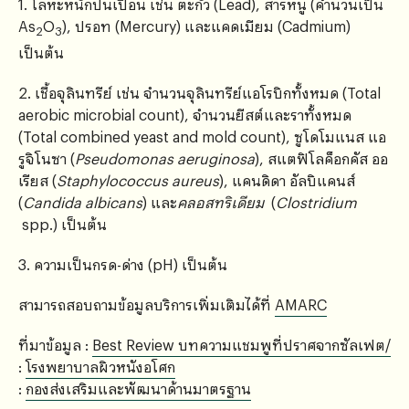
1. โลหะหนักปนเปื้อน เช่น ตะกั่ว (Lead), สารหนู (คำนวนเป็น
As
O
), ปรอท (Mercury) และแคดเมียม (Cadmium)
2
3
เป็นต้น
2. เชื้อจุลินทรีย์ เช่น จำนวนจุลินทรีย์แอโรบิกทั้งหมด (Total
aerobic microbial count), จำนวนยีสต์และราทั้งหมด
(Total combined yeast and mold count), ซูโดโมแนส แอ
รูจิโนซา (
Pseudomonas aeruginosa
), สแตฟิโลค็อกคัส ออ
เรียส (
Staphylococcus aureus
), แคนดิดา อัลบิแคนส์
(
Candida albicans
) และ
คลอสทริเดียม
(
Clostridium
spp.) เป็นต้น
3. ความเป็นกรด-ด่าง (pH) เป็นต้น
สามารถสอบถามข้อมูลบริการเพิ่มเติมได้ที่
AMARC
ที่มาข้อมูล :
Best Review บทความแชมพูที่ปราศจากซัลเฟต/
:
โรงพยาบาลผิวหนังอโศก
:
กองส่งเสริมและพัฒนาด้านมาตรฐาน