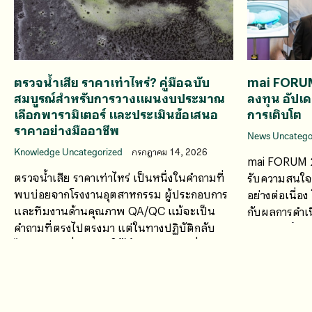
ตรวจน้ำเสีย ราคาเท่าไหร่? คู่มือฉบับ
mai FORU
สมบูรณ์สำหรับการวางแผนงบประมาณ
ลงทุน อัปเ
เลือกพารามิเตอร์ และประเมินข้อเสนอ
การเติบโต
ราคาอย่างมืออาชีพ
News Uncatego
Knowledge Uncategorized
กรกฎาคม 14, 2026
mai FORUM 2
ตรวจน้ำเสีย ราคาเท่าไหร่ เป็นหนึ่งในคำถามที่
รับความสนใจจ
พบบ่อยจากโรงงานอุตสาหกรรม ผู้ประกอบการ
อย่างต่อเนื่อ
และทีมงานด้านคุณภาพ QA/QC แม้จะเป็น
กับผลการดำเน
คำถามที่ตรงไปตรงมา แต่ในทางปฏิบัติกลับ
ศักยภาพด้านก
ไม่มีคำตอบที่สามารถใช้ได้กับทุกกรณี เนื่องจาก
ค่าใช้จ่ายในการตรวจวิเคราะห์น้ำเสียขึ้นอยู่กับ
หลายปัจจัย