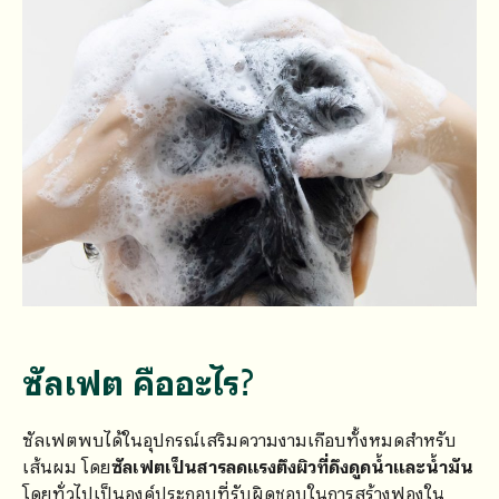
ซัลเฟต คืออะไร?
ซัลเฟตพบได้ในอุปกรณ์เสริมความงามเกือบทั้งหมดสำหรับ
เส้นผม โดย
ซัลเฟตเป็นสารลดแรงตึงผิวที่ดึงดูดน้ำและน้ำมัน
โดยทั่วไปเป็นองค์ประกอบที่รับผิดชอบในการสร้างฟองใน