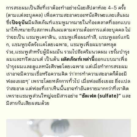
การสระผมเป็นสิ่งที่เราต้องทำอย่างน้อยสัปดาห์ละ 4–5 ครั้ง
(ตามแต่ละบุคคล) เพื่อความสะอาดของหนังศีรษะและเส้นผม
ซึ่ง
ปัจจุบัน
มีผลิตภัณฑ์แชมพูมากมายในท้องตลาดที่ออกแบบ
มาให้เหมาะกับสภาพเส้นผมตามความต้องการแต่ละบุคคล ไม่
ว่าจะเป็น แชมพูเคราติน, แชมพูเพื่อผมทำสี, แชมพูออร์แกนิ
ก, แชมพูขจัดรังแคโดยเฉพาะ, แชมพูเพื่อผมขาดหลุด
ร่วง,แชมพูสำหรับผู้มีผมมัน รวมไปถึงครีมนวดผม เซรั่มบำรุง
ผมและทรีตเมนต์ เป็นต้น
ผลิตภัณฑ์เหล่านี้
ออกแบบมาเพื่อ
บำรุงผมและดูแลหนังศีรษะโดยเฉพาะ แต่เมื่อทำการสระผม
เราอาจมีความเชื่อหรือความคิด ว่า’การทำความสะอาดก็ต้องมี
ฟองเยอะๆ’ เพราะโดยหลักการทั่วไป เมื่อฟองยิ่งเยอะ ยิ่งแปล
ว่าสะอาด แต่ฟองที่เราเห็นนั้นอาจทำอันตรายมากกว่าที่เราคิด
เพราะแชมพูส่วนใหญ่จะมีสารอย่าง
“ซัลเฟต (sulfate)”
และ
มีสารกันเสียผสมด้วย