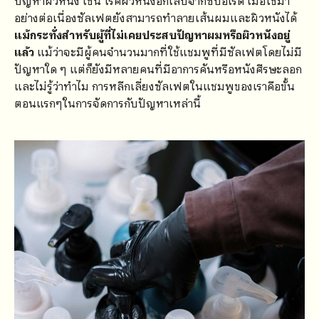
ปัญหาผิวหนัง เช่น โรคผิวหนังอักเสบจากซีบอไรด์ เมื่อใช้มา
อย่างต่อเนื่องซัลเฟตยังสามารถทำลายเส้นผมและผิวหนังได้
แม้กระทั่งสำหรับผู้ที่ไม่เคยประสบปัญหาผมหรือผิวหนังอยู่
แล้ว
แม้ว่าจะมีผู้คนจำนวนมากที่ใช้แชมพูที่มีซัลเฟตโดยไม่มี
ปัญหาใด ๆ แต่ก็ยังมีหลายคนที่มีอาการคันหรือหนังศีรษะลอก
และไม่รู้ว่าทำไม การหลีกเลี่ยงซัลเฟตในแชมพูของเราคือขั้น
ตอนแรกๆในการจัดการกับปัญหาเหล่านี้