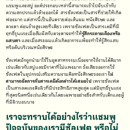
แชมพูและสบู่ องค์ประกอบเหล่านี้สามารถเข้าไปจับเข้ากับ
ความสกปรกแล้วล้างออกได้ สารซัลเฟตเป็นสารที่ช่วยให้เกิด
ฟองมาก แต่สารนี้เป็นอันตรายต่อเส้นผม หนังศีรษะ และ
ดวงตา ค่อนข้างสูงเลยทีเดียว เพราะซัลเฟตเป็นสารเคมีที่มี
ฤทธิ์รุนแรงเมื่อสัมผัสกับดวงตาจะทำให้
รู้สึกระคายเคืองหรือ
แสบตา
และเมื่อสระผมแล้วเกิดอาการแพ้จะทำให้รู้สึกแสบ
หรือคันบริเวณหนังศีรษะ
ซัลเฟตมักถูกนำมาใช้ในอุตสาหกรรมเนื่องจากใช้งานได้ดีมาก
เช่นเดียวกับสบู่และมีราคาที่ไม่แพงมาก ข้อเสียของการใช้
ซัลเฟตในอุปกรณ์เสริมความงามคือหนังศีรษะของเรา
ไม่
สามารถจัดการกับสารเคมีดังกล่าวได้เสมอไป
เพราะซัลเฟต
เป็นสารลดแรงตึงผิวที่มีประสิทธิภาพสูงสุด แต่มีฤทธิ์รุนแรง
ที่สุดชนิดหนึ่งเช่นเดียวกันโดยเฉพาะอย่างยิ่งสำหรับเด็กและผู้
ที่มีผิวบอบบาง
เราจะทราบได้อย่างไรว่าแชมพู
ปัจจุบันของเรามีซัลเฟต หรือไม่