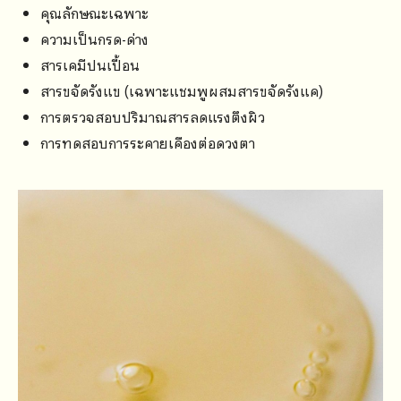
คุณลักษณะเฉพาะ
ความเป็นกรด-ด่าง
สารเคมีปนเปื้อน
สารขจัดรังแข (เฉพาะแชมพูผสมสารขจัดรังแค)
การตรวจสอบปริมาณสารลดแรงตึงผิว
การทดสอบการระคายเคืองต่อดวงตา