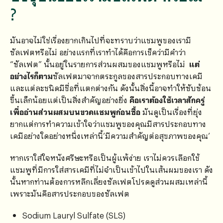
?
มันอาจไม่ใช่เรื่องยากเกินไปที่จะทราบว่าแชมพูของเรามี
ซัลเฟตหรือไม่ อย่างแรกที่เราทำได้คือการเช็คว่ามีคำว่า
“ซัลเฟต” นั้นอยู่ในรายการส่วนผสมของแชมพูหรือไม่
แต่
อย่างไรก็ตาม
ซัลเฟตมาจากตระกูลของสารประกอบทางเคมี
และแต่ละชนิดมีชื่อที่แตกต่างกัน ดังนั้นสิ่งนี้อาจทำให้ซับซ้อน
ขึ้นเล็กน้อยแต่เป็นสิ่งสำคัญอย่างยิ่ง
คือเราต้องใช้เวลาสักครู่
เพื่ออ่านส่วนผสมบนขวดแชมพูก่อนซื้อ
มันดูเป็นเรื่องที่ยุ่ง
ยากแต่การทำความเข้าใจว่าแชมพูของคุณมีสารประกอบทาง
เคมีอย่างใดอย่างหนึ่งเหล่านี้’มีความสำคัญต่อสุขภาพของคุณ’
หากเราใส่ใจหนังศรีษะหรือเป็นผู้แพ้ง่าย เราไม่ควรเลือกใช้
แชมพูที่มีการใส่สารเคมีที่ไม่จำเป็นเข้าไปในเส้นผมของเรา ดัง
นั้นหากท่านต้องการหลีกเลี่ยงซัลเฟตโปรดดูส่วนผสมเหล่านี้
เพราะมันคือสารประกอบของซัลเฟต
Sodium Lauryl Sulfate (SLS)