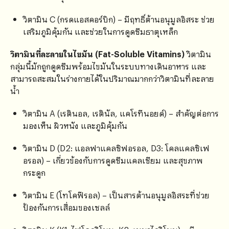
วิตามิน C (กรดแอสคอร์บิก) – มีฤทธิ์ต้านอนุมูลอิสระ ช่วย
เสริมภูมิคุ้มกัน และช่วยในการดูดซึมธาตุเหล็ก
วิตามินที่ละลายในไขมัน (Fat-Soluble Vitamins)
วิตามิน
กลุ่มนี้มักถูกดูดซึมพร้อมไขมันในระบบทางเดินอาหาร และ
สามารถสะสมในร่างกายได้ในปริมาณมากกว่าวิตามินที่ละลาย
น้ำ
วิตามิน A (เรตินอล, เรตินัล, แคโรทีนอยด์) – สำคัญต่อการ
มองเห็น ผิวหนัง และภูมิคุ้มกัน
วิตามิน D (D2: แอลฟาแคลซิฟอรอล, D3: โคลแคลซิเฟ
อรอล) – เกี่ยวข้องกับการดูดซึมแคลเซียม และสุขภาพ
กระดูก
วิตามิน E (โทโคฟีรอล) – เป็นสารต้านอนุมูลอิสระที่ช่วย
ป้องกันการเสื่อมของเซลล์