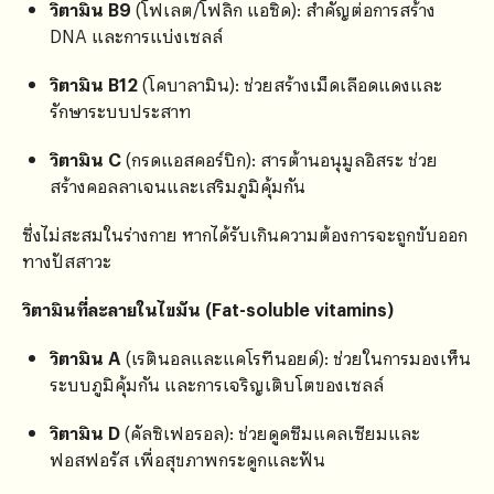
วิตามิน B9
(โฟเลต/โฟลิก แอซิด): สำคัญต่อการสร้าง
DNA และการแบ่งเซลล์
วิตามิน B12
(โคบาลามิน): ช่วยสร้างเม็ดเลือดแดงและ
รักษาระบบประสาท
วิตามิน C
(กรดแอสคอร์บิก): สารต้านอนุมูลอิสระ ช่วย
สร้างคอลลาเจนและเสริมภูมิคุ้มกัน
ซึ่งไม่สะสมในร่างกาย หากได้รับเกินความต้องการจะถูกขับออก
ทางปัสสาวะ
วิตามินที่ละลายในไขมัน (Fat-soluble vitamins)
วิตามิน A
(เรตินอลและแคโรทีนอยด์): ช่วยในการมองเห็น
ระบบภูมิคุ้มกัน และการเจริญเติบโตของเซลล์
วิตามิน D
(คัลซิเฟอรอล): ช่วยดูดซึมแคลเซียมและ
ฟอสฟอรัส เพื่อสุขภาพกระดูกและฟัน