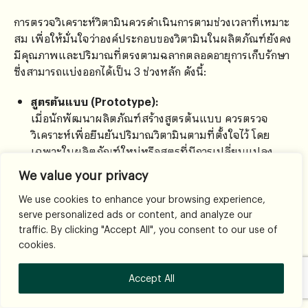
การตรวจวิเคราะห์วิตามินควรดำเนินการตามช่วงเวลาที่เหมาะ
สม เพื่อให้มั่นใจว่าองค์ประกอบของวิตามินในผลิตภัณฑ์ยังคง
มีคุณภาพและปริมาณที่ตรงตามฉลากตลอดอายุการเก็บรักษา
ซึ่งสามารถแบ่งออกได้เป็น 3 ช่วงหลัก ดังนี้:
สูตรต้นแบบ (Prototype):
เมื่อนักพัฒนาผลิตภัณฑ์สร้างสูตรต้นแบบ ควรตรวจ
วิเคราะห์เพื่อยืนยันปริมาณวิตามินตามที่ตั้งใจไว้ โดย
เฉพาะในผลิตภัณฑ์ใหม่หรือสูตรที่มีการเปลี่ยนแปลง
We value your privacy
ก่อนการผลิตจริง (Pre-production):
ตรวจซ้ำเพื่อยืนยันความสม่ำเสมอของสารตั้งต้นที่ใช้ และ
We use cookies to enhance your browsing experience,
ประเมินผลกระทบของกระบวนการผลิตต่อวิตามิน เช่น
serve personalized ads or content, and analyze our
ความร้อน แสง หรือ pH
traffic. By clicking "Accept All", you consent to our use of
cookies.
ระหว่างการผลิตแบบ Batch Production (หรือสุ่ม
ตรวจ):
Accept All
ตรวจแบบสุ่มในแต่ละ batch เพื่อประกันคุณภาพ