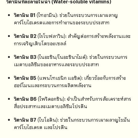
วิตามินที่ละลายในน้ำ (Water-soluble vitamins)
วิตามิน B1
(ไทอามีน): ช่วยในกระบวนการเผาผลาญ
คาร์โบไฮเดรตและการทำงานของระบบประสาท
วิตามิน B2
(ไรโบฟลาวิน): สำคัญต่อการสร้างพลังงานและ
การเจริญเติบโตของเซลล์
วิตามิน B3
(ไนอะซิน/ไนอะซินาไมด์): ช่วยในกระบวนการ
เมตาบอลิซึมของอาหารและระบบประสาท
วิตามิน B5
(แพนโทเธนิก แอซิด): เกี่ยวข้องกับการสร้าง
ฮอร์โมนและกระบวนการผลิตพลังงาน
วิตามิน B6
(ไพริดอกซิน): จำเป็นสำหรับการสังเคราะห์สาร
สื่อประสาทและเมตาบอลิซึมโปรตีน
วิตามิน B7
(ไบโอติน): ช่วยในกระบวนการเผาผลาญไขมัน
คาร์โบไฮเดรต และโปรตีน