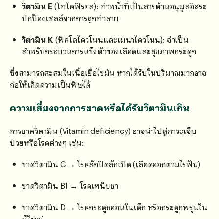
วิตามิน E
(โทโคฟีรอล): ทำหน้าที่เป็นสารต้านอนุมูลอิสระ
ปกป้องเซลล์จากการถูกทำลาย
วิตามิน K
(ฟิลโลไควโนนและเมนาไควโนน): จำเป็น
สำหรับกระบวนการแข็งตัวของเลือดและสุขภาพกระดูก
ซึ่งสามารถสะสมในเนื้อเยื่อไขมัน หากได้รับในปริมาณมากอาจ
ก่อให้เกิดความเป็นพิษได้
ความเสี่ยงจากการขาดหรือได้รับวิตามินเกิน
การขาดวิตามิน (Vitamin deficiency) อาจนำไปสู่ภาวะเจ็บ
ป่วยหรือโรคต่างๆ เช่น:
ขาดวิตามิน C → โรคลักปิดลักเปิด (เลือดออกตามไรฟัน)
ขาดวิตามิน B1 → โรคเหน็บชา
ขาดวิตามิน D → โรคกระดูกอ่อนในเด็ก หรือกระดูกพรุนใน
ผู้ใหญ่